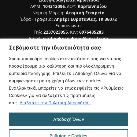
ΑΦΜ:
104313096
, ΔΟΥ:
Καρπενησίου
Νομική Μορφή:
Ατομική Εταιρεία
Έδρα - Γραφεία:
Λημέρι Ευρυτανίας, ΤΚ 36072
Επικοινωνία:
Τηλ:
2237023955
, Κιν:
6976435283
Email:
evritanikospalmos@gmail.com
Σεβόμαστε την ιδιωτικότητα σας
Αριθμός Πιστοποίησης Μ.Η.Τ. 242044
Χρησιμοποιούμε cookies στον ιστότοπο μας για να σας
προσφέρουμε μια καλύτερη και πιο ολοκληρωμένη
εμπειρία πλοήγησης. Επιλέξτε «Αποδοχή Όλων» για να
συμφωνήσετε με τη χρήση όλων των cookies.
ΑΚΟΛΟΥΘΗΣΕ ΜΑΣ
Εναλλακτικά, μπορείτε να επισκεφθείτε τις «Ρυθμίσεις
Cookies» για να αλλάξετε τις προτιμήσεις
σας.
Διαβάστε την Πολιτική Απορρήτου.
Αποδοχή Όλων
NAMASTE
Όροι Χρήσης
Πολιτική Απορρήτου
Κατασκευή Ιστοσελίδας | Κοκοτίνης Δημήτριος
Ρυθμίσεις Cookies