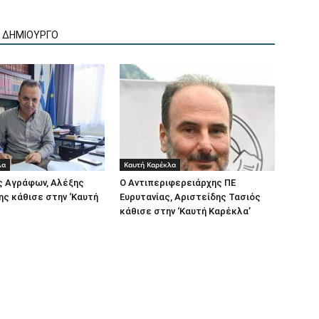
Ν ΔΗΜΙΟΥΡΓΟ
λα
Καυτή Καρέκλα
ς Αγράφων, Αλέξης
Ο Αντιπεριφερειάρχης ΠΕ
ς κάθισε στην ‘Καυτή
Ευρυτανίας, Αριστείδης Τασιός
κάθισε στην ‘Καυτή Καρέκλα’