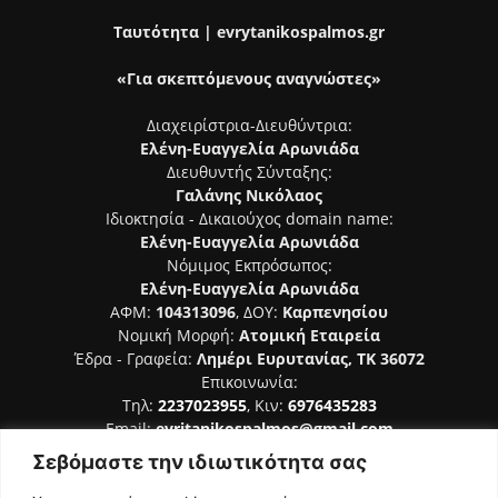
Ταυτότητα | evrytanikospalmos.gr
«Για σκεπτόμενους αναγνώστες»
Διαχειρίστρια-Διευθύντρια:
Ελένη-Ευαγγελία Αρωνιάδα
Διευθυντής Σύνταξης:
Γαλάνης Νικόλαος
Ιδιοκτησία - Δικαιούχος domain name:
Ελένη-Ευαγγελία Αρωνιάδα
Νόμιμος Εκπρόσωπος:
Ελένη-Ευαγγελία Αρωνιάδα
ΑΦΜ:
104313096
, ΔΟΥ:
Καρπενησίου
Νομική Μορφή:
Ατομική Εταιρεία
Έδρα - Γραφεία:
Λημέρι Ευρυτανίας, ΤΚ 36072
Επικοινωνία:
Τηλ:
2237023955
, Κιν:
6976435283
Email:
evritanikospalmos@gmail.com
Σεβόμαστε την ιδιωτικότητα σας
Αριθμός Πιστοποίησης Μ.Η.Τ. 242044