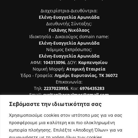
Διαχειρίστρια-Διευθύντρια:
Ελένη-Ευαγγελία Αρωνιάδα
Διευθυντής Σύνταξης:
Γαλάνης Νικόλαος
Ιδιοκτησία - Δικαιούχος domain name:
Ελένη-Ευαγγελία Αρωνιάδα
Νόμιμος Εκπρόσωπος:
Ελένη-Ευαγγελία Αρωνιάδα
ΑΦΜ:
104313096
, ΔΟΥ:
Καρπενησίου
Νομική Μορφή:
Ατομική Εταιρεία
Έδρα - Γραφεία:
Λημέρι Ευρυτανίας, ΤΚ 36072
Επικοινωνία:
Τηλ:
2237023955
, Κιν:
6976435283
Email:
evritanikospalmos@gmail.com
Σεβόμαστε την ιδιωτικότητα σας
Αριθμός Πιστοποίησης Μ.Η.Τ. 242044
Χρησιμοποιούμε cookies στον ιστότοπο μας για να σας
προσφέρουμε μια καλύτερη και πιο ολοκληρωμένη
εμπειρία πλοήγησης. Επιλέξτε «Αποδοχή Όλων» για να
συμφωνήσετε με τη χρήση όλων των cookies.