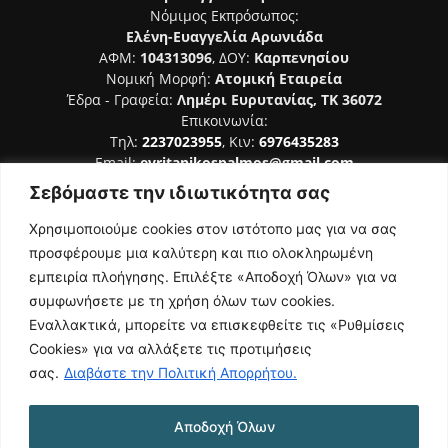
Νόμιμος Εκπρόσωπος:
Ελένη-Ευαγγελία Αρωνιάδα
ΑΦΜ:
104313096
, ΔΟΥ:
Καρπενησίου
Νομική Μορφή:
Ατομική Εταιρεία
Έδρα - Γραφεία:
Λημέρι Ευρυτανίας, ΤΚ 36072
Επικοινωνία:
Τηλ:
2237023955
, Κιν:
6976435283
Email:
evritanikospalmos@gmail.com
Σεβόμαστε την ιδιωτικότητα σας
Αριθμός Πιστοποίησης Μ.Η.Τ. 242044
Χρησιμοποιούμε cookies στον ιστότοπο μας για να σας
προσφέρουμε μια καλύτερη και πιο ολοκληρωμένη
εμπειρία πλοήγησης. Επιλέξτε «Αποδοχή Όλων» για να
συμφωνήσετε με τη χρήση όλων των cookies.
ΑΚΟΛΟΥΘΗΣΕ ΜΑΣ
Εναλλακτικά, μπορείτε να επισκεφθείτε τις «Ρυθμίσεις
Cookies» για να αλλάξετε τις προτιμήσεις
σας.
Διαβάστε την Πολιτική Απορρήτου.
Αποδοχή Όλων
NAMASTE
Όροι Χρήσης
Πολιτική Απορρήτου