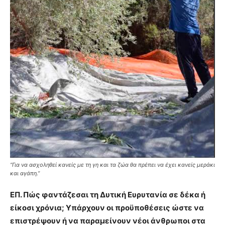
‘‘Για να ασχοληθεί κανείς με τη γη και τα ζώα θα πρέπει να έχει κανείς μεράκι
και αγάπη.’’
ΕΠ. Πώς φαντάζεσαι τη Δυτική Ευρυτανία σε δέκα ή
είκοσι χρόνια; Υπάρχουν οι προϋποθέσεις ώστε να
επιστρέψουν ή να παραμείνουν νέοι άνθρωποι στα