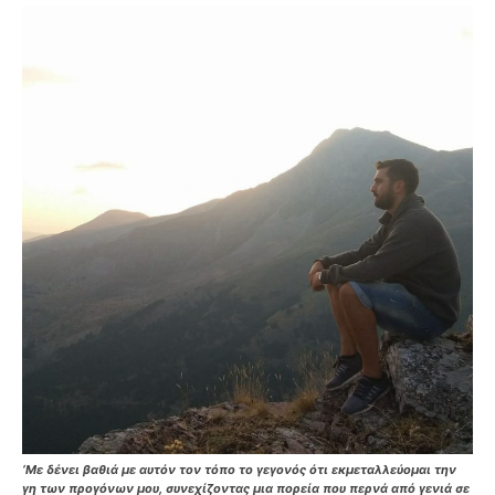
‘Με δένει βαθιά με αυτόν τον τόπο το γεγονός ότι εκμεταλλεύομαι την
γη των προγόνων μου, συνεχίζοντας μια πορεία που περνά από γενιά σε