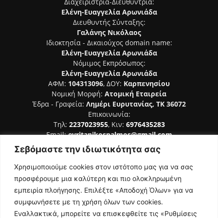
Διαχειρίστρια-Διευθύντρια:
Ελένη-Ευαγγελία Αρωνιάδα
Διευθυντής Σύνταξης:
Γαλάνης Νικόλαος
Ιδιοκτησία - Δικαιούχος domain name:
Ελένη-Ευαγγελία Αρωνιάδα
Νόμιμος Εκπρόσωπος:
Ελένη-Ευαγγελία Αρωνιάδα
ΑΦΜ:
104313096
, ΔΟΥ:
Καρπενησίου
Νομική Μορφή:
Ατομική Εταιρεία
Έδρα - Γραφεία:
Λημέρι Ευρυτανίας, ΤΚ 36072
Επικοινωνία:
Τηλ:
2237023955
, Κιν:
6976435283
Email:
evritanikospalmos@gmail.com
Σεβόμαστε την ιδιωτικότητα σας
Αριθμός Πιστοποίησης Μ.Η.Τ. 242044
Χρησιμοποιούμε cookies στον ιστότοπο μας για να σας
προσφέρουμε μια καλύτερη και πιο ολοκληρωμένη
εμπειρία πλοήγησης. Επιλέξτε «Αποδοχή Όλων» για να
συμφωνήσετε με τη χρήση όλων των cookies.
ΑΚΟΛΟΥΘΗΣΕ ΜΑΣ
Εναλλακτικά, μπορείτε να επισκεφθείτε τις «Ρυθμίσεις