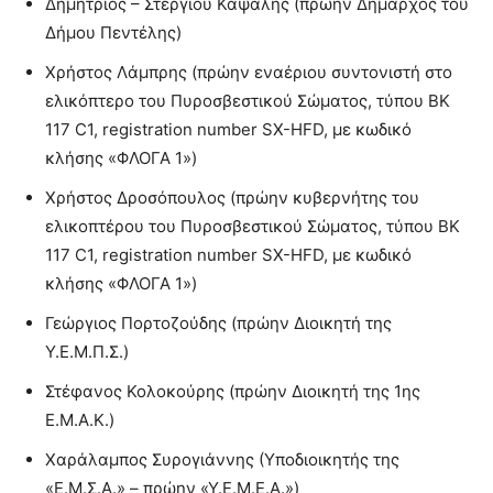
Δημήτριος – Στεργίου Καψάλης (πρώην Δημάρχος του
Δήμου Πεντέλης)
Χρήστος Λάμπρης (πρώην εναέριου συντονιστή στο
ελικόπτερο του Πυροσβεστικού Σώματος, τύπου ΒΚ
117 C1, registration number SX-HFD, με κωδικό
κλήσης «ΦΛΟΓΑ 1»)
Χρήστος Δροσόπουλος (πρώην κυβερνήτης του
ελικοπτέρου του Πυροσβεστικού Σώματος, τύπου ΒΚ
117 C1, registration number SX-HFD, με κωδικό
κλήσης «ΦΛΟΓΑ 1»)
Γεώργιος Πορτοζούδης (πρώην Διοικητή της
Υ.Ε.Μ.Π.Σ.)
Στέφανος Κολοκούρης (πρώην Διοικητή της 1ης
Ε.Μ.Α.Κ.)
Χαράλαμπος Συρογιάννης (Υποδιοικητής της
«Ε.Μ.Σ.Α.» – πρώην «Υ.Ε.Μ.Ε.Α.»)