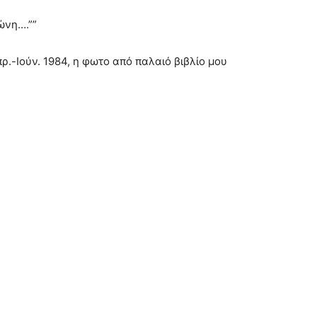
ώνη….””
ρ.-Ιούν. 1984, η φωτο από παλαιό βιβλίο μου