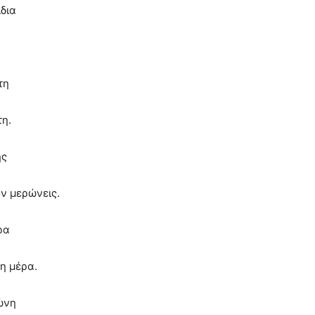
δια
τη
τη.
ης
ον μερώνεις.
ρα
 η μέρα.
ώνη