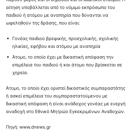
αίτηση υποβάλλεται από το νόμιμο εκπρόσωπο του
παιδιού ή ατόμου με αναπηρία που δύνανται να
ωφεληθούν της δράσης, που είναι:
Γονέας παιδιού βρεφικής, προσχολικής, σχολικής
ηλικίας, εφήβου και ατόμου με αναπηρία
Άτομο, το οποίο έχει με δικαστική απόφαση την
επιμέλεια του παιδιού ή και άτομο που βρίσκεται σε
χηρεία.
Άτομο, το οποίο έχει οριστεί δικαστικός συμπαραστάτης
ή ασκεί επιμέλεια του συμπαραστατούμενου με
δικαστική απόφαση ή είναι ανάδοχος γονέας με ενεργή
αναδοχή στο Εθνικό Μητρώο Εγκεκριμένων Αναδοχών.
Πηγή: www.dnews.gr