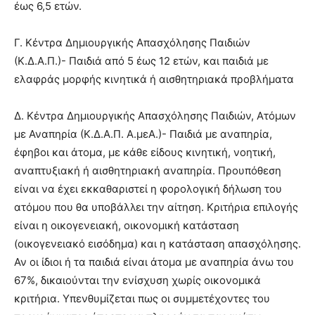
έως 6,5 ετών.
Γ. Κέντρα Δημιουργικής Απασχόλησης Παιδιών
(Κ.Δ.Α.Π.)- Παιδιά από 5 έως 12 ετών, και παιδιά με
ελαφράς μορφής κινητικά ή αισθητηριακά προβλήματα
Δ. Κέντρα Δημιουργικής Απασχόλησης Παιδιών, Ατόμων
με Αναπηρία (Κ.Δ.Α.Π. Α.μεΑ.)- Παιδιά με αναπηρία,
έφηβοι και άτομα, με κάθε είδους κινητική, νοητική,
αναπτυξιακή ή αισθητηριακή αναπηρία. Προυπόθεση
είναι να έχει εκκαθαριστεί η φορολογική δήλωση του
ατόμου που θα υποβάλλει την αίτηση. Κριτήρια επιλογής
είναι η οικογενειακή, οικονομική κατάσταση
(οικογενειακό εισόδημα) και η κατάσταση απασχόλησης.
Αν οι ίδιοι ή τα παιδιά είναι άτομα με αναπηρία άνω του
67%, δικαιούνται την ενίσχυση χωρίς οικονομικά
κριτήρια. Υπενθυμίζεται πως οι συμμετέχοντες του