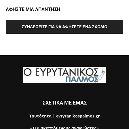
ΑΦΗΣΤΕ ΜΙΑ ΑΠΑΝΤΗΣΗ
ΣΥΝΔΕΘΕΊΤΕ ΓΙΑ ΝΑ ΑΦΉΣΕΤΕ ΈΝΑ ΣΧΌΛΙΟ
ΣΧΕΤΙΚΑ ΜΕ ΕΜΑΣ
Ταυτότητα | evrytanikospalmos.gr
«Για σκεπτόμενους αναγνώστες»