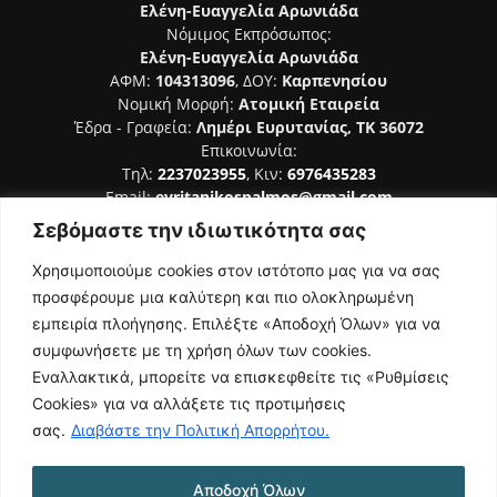
Ελένη-Ευαγγελία Αρωνιάδα
Νόμιμος Εκπρόσωπος:
Ελένη-Ευαγγελία Αρωνιάδα
ΑΦΜ:
104313096
, ΔΟΥ:
Καρπενησίου
Νομική Μορφή:
Ατομική Εταιρεία
Έδρα - Γραφεία:
Λημέρι Ευρυτανίας, ΤΚ 36072
Επικοινωνία:
Τηλ:
2237023955
, Κιν:
6976435283
Email:
evritanikospalmos@gmail.com
Σεβόμαστε την ιδιωτικότητα σας
Αριθμός Πιστοποίησης Μ.Η.Τ. 242044
Χρησιμοποιούμε cookies στον ιστότοπο μας για να σας
προσφέρουμε μια καλύτερη και πιο ολοκληρωμένη
εμπειρία πλοήγησης. Επιλέξτε «Αποδοχή Όλων» για να
συμφωνήσετε με τη χρήση όλων των cookies.
ΑΚΟΛΟΥΘΗΣΕ ΜΑΣ
Εναλλακτικά, μπορείτε να επισκεφθείτε τις «Ρυθμίσεις
Cookies» για να αλλάξετε τις προτιμήσεις
σας.
Διαβάστε την Πολιτική Απορρήτου.
Αποδοχή Όλων