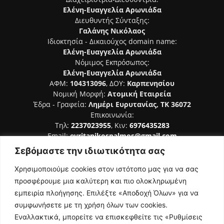
Ελένη-Ευαγγελία Αρωνιάδα
Διευθυντής Σύνταξης:
Γαλάνης Νικόλαος
Ιδιοκτησία - Δικαιούχος domain name:
Ελένη-Ευαγγελία Αρωνιάδα
Νόμιμος Εκπρόσωπος:
Ελένη-Ευαγγελία Αρωνιάδα
ΑΦΜ:
104313096
, ΔΟΥ:
Καρπενησίου
Νομική Μορφή:
Ατομική Εταιρεία
Έδρα - Γραφεία:
Λημέρι Ευρυτανίας, ΤΚ 36072
Επικοινωνία:
Τηλ:
2237023955
, Κιν:
6976435283
Email:
evritanikospalmos@gmail.com
Σεβόμαστε την ιδιωτικότητα σας
Αριθμός Πιστοποίησης Μ.Η.Τ. 242044
Χρησιμοποιούμε cookies στον ιστότοπο μας για να σας
προσφέρουμε μια καλύτερη και πιο ολοκληρωμένη
εμπειρία πλοήγησης. Επιλέξτε «Αποδοχή Όλων» για να
συμφωνήσετε με τη χρήση όλων των cookies.
ΑΚΟΛΟΥΘΗΣΕ ΜΑΣ
Εναλλακτικά, μπορείτε να επισκεφθείτε τις «Ρυθμίσεις