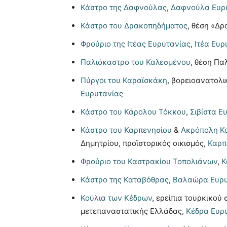
Κάστρο της Δαφνούλας
,
Δαφνούλα Ευρ
Κάστρο του Δρακοπηδήματος
, θέση «Δ
Φρούριο της Ιτέας Ευρυτανίας
,
Ιτέα Ευρ
Παλιόκαστρο του Καλεσμένου
, θέση Πα
Πύργοι του Καραϊσκάκη
, βορειοανατολι
Ευρυτανίας
Κάστρο του Κάρολου Τόκκου
,
Σιβίστα Ε
Κάστρο του Καρπενησίου
&
Ακρόπολη Κ
Δημητρίου, προϊστορικός οικισμός,
Καρπ
Φρούριο του Καστρακίου Τοπολιάνων
,
Κ
Κάστρο της Καταβόθρας
,
Βαλαώρα Ευρυ
Κούλια των Κέδρων
, ερείπια τουρκικού
μετεπαναστατικής Ελλάδας,
Κέδρα Ευρ