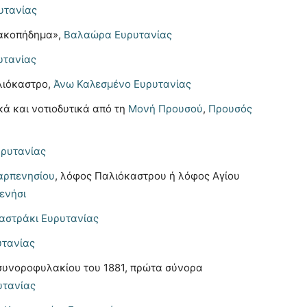
υτανίας
ρακοπήδημα»,
Βαλαώρα Ευρυτανίας
υτανίας
λιόκαστρο,
Άνω Καλεσμένο Ευρυτανίας
κά και νοτιοδυτικά από τη
Μονή Προυσού
,
Προυσός
υρυτανίας
αρπενησίου
, λόφος Παλιόκαστρου ή λόφος Αγίου
ενήσι
αστράκι Ευρυτανίας
τανίας
 συνοροφυλακίου του 1881, πρώτα σύνορα
υτανίας