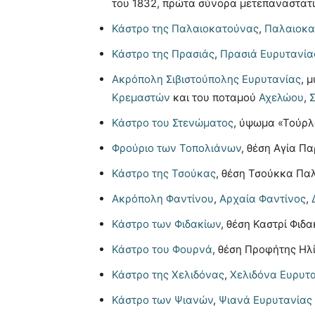
του 1832, πρώτα σύνορα μετεπαναστατ
Κάστρο της Παλαιοκατούνας
,
Παλαιοκα
Κάστρο της Πρασιάς
,
Πρασιά Ευρυτανία
Ακρόπολη Σιβιστούπολης Ευρυτανίας
, 
Κρεμαστών
και του ποταμού
Αχελώου
,
Σ
Κάστρο του Στενώματος
, ύψωμα «Τούρλ
Φρούριο των Τοπολιάνων
, θέση Αγία Π
Κάστρο της Τσούκας
, θέση Τσούκκα Πα
Ακρόπολη Φαντίνου
,
Αρχαία Φαντίνος
,
Κάστρο των Φιδακίων
, θέση Καστρί Φιδ
Κάστρο του Φουρνά
, θέση Προφήτης Ηλ
Κάστρο της Χελιδόνας
,
Χελιδόνα Ευρυτ
Κάστρο των Ψιανών
,
Ψιανά Ευρυτανίας