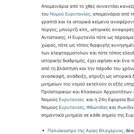
Απομεινάρια από το χθες συναντάει κανεί
του
Νομού Ευρυτανίας
, απομεινάρια από τ
γραπτά και τα ιστορικά κείμενα αναφέροντ
πύργος, μπούρτζι κλπ,, ιστορικές αναφορέ
Αντίστασης. Η Ευρυτανία πότε ως πέρασμα
χώρας, πότε ως τόπος διαφυγής κυνηγημέ
των κλεφταρματολών και πότε τόπος ελευθ
ιστορικής διαδρομής, έχει αφήσει και ένα 
από τη βλάστηση και την πάροδο του χρόν
ανασκαφή, ανάδειξη, κήρυξη ως ιστορικά
μνημείων του νομού εκτελούν οι εξής υπη
Προϊστορικών και Κλασικών Αρχαιοτήτων
Νομούς
Ευρυτανίας
και η 24η Εφορεία Βυ
Νομούς
Ευρυτανίας
,
Φθιώτιδας
και
Φωκίδα
σημαντικά μνημεία σε κάθε σημείο της Ευρ
Παλιόκαστρο της Αγίας Βλαχέρνας
, θέ