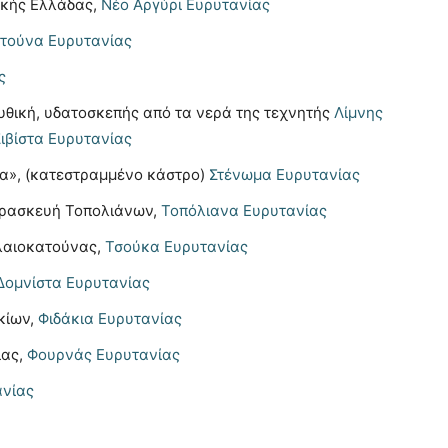
ικής Ελλάδας,
Νέο Αργύρι Ευρυτανίας
τούνα Ευρυτανίας
ς
μυθική, υδατοσκεπής από τα νερά της τεχνητής
Λίμνης
ιβίστα Ευρυτανίας
α», (κατεστραμμένο κάστρο)
Στένωμα Ευρυτανίας
αρασκευή Τοπολιάνων,
Τοπόλιανα Ευρυτανίας
λαιοκατούνας,
Τσούκα Ευρυτανίας
Δομνίστα Ευρυτανίας
ακίων,
Φιδάκια Ευρυτανίας
ίας,
Φουρνάς Ευρυτανίας
ανίας