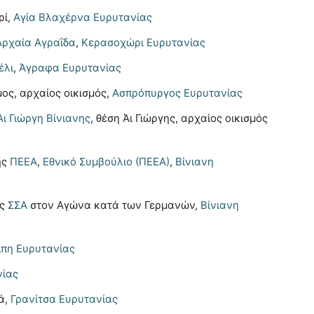
ρί,
Αγία Βλαχέρνα Ευρυτανίας
Αρχαία Αγραΐδα
,
Κερασοχώρι Ευρυτανίας
έλι
,
Άγραφα Ευρυτανίας
μος, αρχαίος οικισμός,
Ασπρόπυργος Ευρυτανίας
ι Γιώργη Βίνιανης
, θέση Άι Γιώργης, αρχαίος οικισμός
ης
ΠΕΕΑ
,
Εθνικό Συμβούλιο (ΠΕΕΑ)
,
Βίνιανη
ης
ΣΣΑ
στον Aγώνα κατά των Γερμανών,
Βίνιανη
πη Ευρυτανίας
νίας
ά,
Γρανίτσα Ευρυτανίας