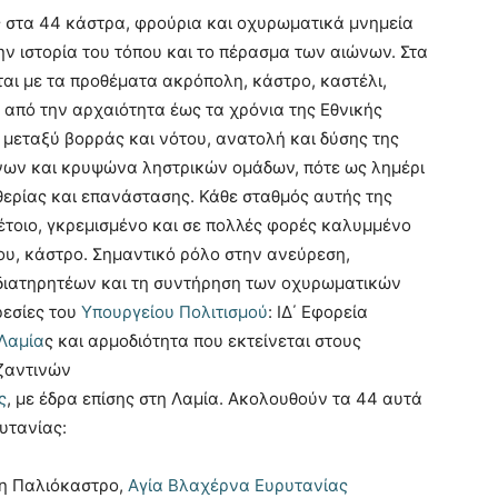
ς στα 44 κάστρα, φρούρια και οχυρωματικά μνημεία
ην ιστορία του τόπου και το πέρασμα των αιώνων. Στα
αι με τα προθέματα ακρόπολη, κάστρο, καστέλι,
ς από την αρχαιότητα έως τα χρόνια της Εθνικής
 μεταξύ βορράς και νότου, ανατολή και δύσης της
νων και κρυψώνα ληστρικών ομάδων, πότε ως λημέρι
ερίας και επανάστασης. Κάθε σταθμός αυτής της
τέτοιο, γκρεμισμένο και σε πολλές φορές καλυμμένο
ου, κάστρο. Σημαντικό ρόλο στην ανεύρεση,
 διατηρητέων και τη συντήρηση των οχυρωματικών
ρεσίες του
Υπουργείου Πολιτισμού
: ΙΔ΄ Εφορεία
Λαμία
ς και αρμοδιότητα που εκτείνεται στους
ζαντινών
ς
, με έδρα επίσης στη Λαμία. Ακολουθούν τα 44 αυτά
υτανίας:
ση Παλιόκαστρο,
Αγία Βλαχέρνα Ευρυτανίας