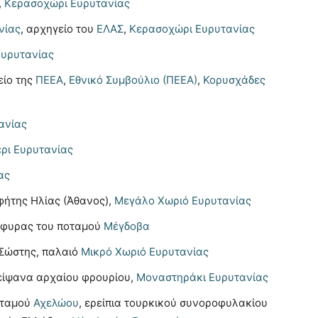
,
Κερασοχώρι Ευρυτανίας
νίας
, αρχηγείο του
ΕΛΑΣ
,
Κερασοχώρι Ευρυτανίας
Ευρυτανίας
είο της
ΠΕΕΑ
,
Εθνικό Συμβούλιο (ΠΕΕΑ)
,
Κορυσχάδες
ανίας
ρι Ευρυτανίας
ας
φήτης Ηλίας (Άθανος),
Μεγάλο Χωριό Ευρυτανίας
 γέφυρας του ποταμού
Μέγδοβα
 Σώστης, παλαιό
Μικρό Χωριό Ευρυτανίας
είψανα αρχαίου φρουρίου,
Μοναστηράκι Ευρυτανίας
ποταμού
Αχελώου
, ερείπια τουρκικού συνοροφυλακίου