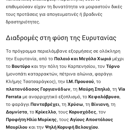
επιθυμούσαν είχαν τη δυνατότητα να μοιραστούν δικές
τους προτάσεις για απογευματινές ή βραδινές
δραστηριότητες.
Διαδρομές στη φύση της Ευρυτανίας
Το πρόγραμμα περιελάμβανε εξορμήσεις σε ολόκληρη
την Ευρυτανία, από το
Παλαιό και Μεγάλο Χωριό
μέχρι
το
Βουτύρο
και την πόλη του Καρπενησίου, τον
Τόρνο
(μονοπάτι καταρρακτών, πέτρινα αλώνια, φαράγγι
Κλήμης Τσατσαράγκος), την
Ι.Μ. Προυσού
, το
πλατανόδασος Γοργιανάδων
, τη
Μαύρη Σπηλιά
, τη
Via
Ferrata
με αναρριχητικό εξοπλισμό, το
Κεφαλόβρυσο
,
το φαράγγι
Πανταβρέχει
, τη
Χρύσω
, τη
Βίνιανη
, τη
Δομνίστα
, το
Κρίκελλο
, τους
Κορυσχάδες
, τον
Προφήτη Ηλία Μυρίκης
, τους
Αγίους Αποστόλους
Μαυρίλου
και την
Ψηλή Κορυφή Βελουχίου
.