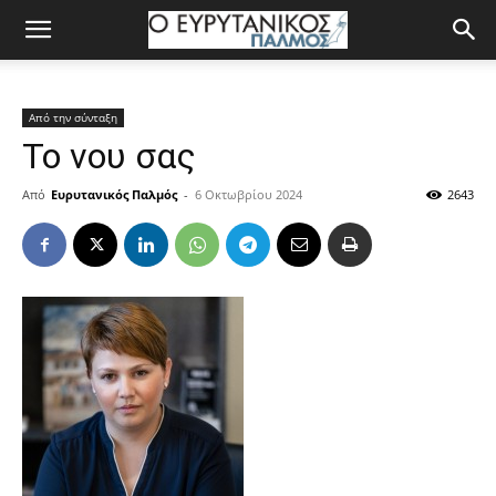
Από την σύνταξη
Το νου σας
Από
Ευρυτανικός Παλμός
-
6 Οκτωβρίου 2024
2643