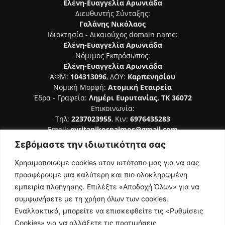
Ελένη-Ευαγγελία Αρωνιάδα
Διευθυντής Σύνταξης:
Γαλάνης Νικόλαος
Ιδιοκτησία - Δικαιούχος domain name:
Ελένη-Ευαγγελία Αρωνιάδα
Νόμιμος Εκπρόσωπος:
Ελένη-Ευαγγελία Αρωνιάδα
ΑΦΜ:
104313096
, ΔΟΥ:
Καρπενησίου
Νομική Μορφή:
Ατομική Εταιρεία
Έδρα - Γραφεία:
Λημέρι Ευρυτανίας, ΤΚ 36072
Επικοινωνία:
Τηλ:
2237023955
, Κιν:
6976435283
Email:
evritanikospalmos@gmail.com
Σεβόμαστε την ιδιωτικότητα σας
Αριθμός Πιστοποίησης Μ.Η.Τ. 242044
Χρησιμοποιούμε cookies στον ιστότοπο μας για να σας
προσφέρουμε μια καλύτερη και πιο ολοκληρωμένη
εμπειρία πλοήγησης. Επιλέξτε «Αποδοχή Όλων» για να
συμφωνήσετε με τη χρήση όλων των cookies.
ΑΚΟΛΟΥΘΗΣΕ ΜΑΣ
Εναλλακτικά, μπορείτε να επισκεφθείτε τις «Ρυθμίσεις
Cookies» για να αλλάξετε τις προτιμήσεις