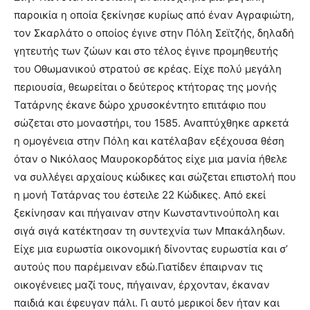
παροικία η οποία ξεκίνησε κυρίως από έναν Αγραφιώτη,
τον Σκαρλάτο ο οποίος έγινε στην Πόλη Σεϊτζής, δηλαδή
γητευτής των ζώων και στο τέλος έγινε προμηθευτής
του Οθωμανικού στρατού σε κρέας. Είχε πολύ μεγάλη
περιουσία, θεωρείται ο δεύτερος κτήτορας της μονής
Τατάρνης έκανε δώρο χρυσοκέντητο επιτάφιο που
σώζεται στο μοναστήρι, του 1585. Αναπτύχθηκε αρκετά
η ομογένεια στην Πόλη και κατέλαβαν εξέχουσα θέση
όταν ο Νικόλαος Μαυροκορδάτος είχε μια μανία ήθελε
να συλλέγει αρχαίους κώδικες και σώζεται επιστολή που
η μονή Τατάρνας του έστειλε 22 Κώδικες. Από εκεί
ξεκίνησαν και πήγαιναν στην Κωνσταντινούπολη και
σιγά σιγά κατέκτησαν τη συντεχνία των Μπακάληδων.
Είχε μια ευρωστία οικονομική δίνοντας ευρωστία και σ’
αυτούς που παρέμειναν εδώ.Γιατίδεν έπαιρναν τις
οικογένειες μαζί τους, πήγαιναν, έρχονταν, έκαναν
παιδιά και έφευγαν πάλι. Γι αυτό μερικοί δεν ήταν και