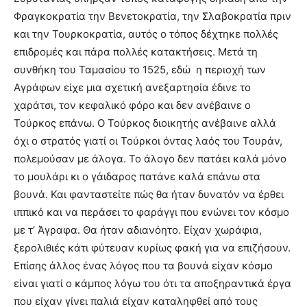
Φραγκοκρατία την Βενετοκρατία, την Σλαβοκρατία πριν
και την Τουρκοκρατία, αυτός ο τόπος δέχτηκε πολλές
επιδρομές και πάρα πολλές κατακτήσεις. Μετά τη
συνθήκη του Ταμασίου το 1525, εδώ η περιοχή των
Αγράφων είχε μια σχετική ανεξαρτησία έδινε το
χαράτσι, τον κεφαλικό φόρο και δεν ανέβαινε ο
Τούρκος επάνω. Ο Τούρκος διοικητής ανέβαινε αλλά
όχι ο στρατός γιατί οι Τούρκοι όντας λαός του Τουράν,
πολεμούσαν με άλογα. Το άλογο δεν πατάει καλά μόνο
το μουλάρι κι ο γάιδαρος πατάνε καλά επάνω στα
βουνά. Και φανταστείτε πώς θα ήταν δυνατόν να έρθει
ιππικό και να περάσει το φαράγγι που ενώνει τον κόσμο
με τ’ Άγραφα. Θα ήταν αδιανόητο. Είχαν χωράφια,
ξερολιθιές κάτι φύτευαν κυρίως φακή για να επιζήσουν.
Επίσης άλλος ένας λόγος που τα βουνά είχαν κόσμο
είναι γιατί ο κάμπος λόγω του ότι τα αποξηραντικά έργα
που είχαν γίνει παλιά είχαν καταληφθεί από τους