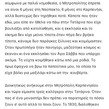
σύμφωνα με παλιά νομοθεσία, ο Μητροπολίτης έπρεπε
να είναι 6 μήνες στη Ναύπακτο, 6 μήνες στο Καρπενήσι,
αλλά δυστυχώς δεν τηρήθηκε ποτέ. Κάποτε που ήταν
εδώ, μου είπε αν ήθελα να πάω στην Τατάρνα που είχε
βουλιάξει από κατολίσθηση, και η εκκλησία και το
οίκημα δεν είχε μείνει τίποτα.όταν πήγα δεν βρήκα
τίποτα, κάναμε δυο παράγκες ξύλινες και κοιμόμασταν.
Όταν πρωτοπήγα ήταν πανηγύρι, μαζεύτηκε κόσμος κι
έκαναν κι ένα εκκλησάκι τον Άγιο Σάββα που υπάρχει
ακόμα. Τη νύχτα κοιμήθηκα κάτω από μια ροδιά. Το
πρωί έψαχνα να βρω τα παπούτσια μου, τα οποία τα
είχα βάλει για μαξιλάρι κάτω απ την κουβέρτα.
Διοικητικώς ανήκουμε στην Μητρόπολη Καρπενησίου
και τώρα είμαστε τρείς καλόγεροι στην Τατάρνα. Όταν
πας σ’ ένα μοναστήρι δεν πρέπει να παρατηρείς το πόσοι
ζουν σ’ αυτό αλλά το ποιοι ζουν. Το 1830, διαλύθηκαν