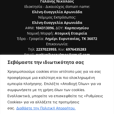
Γαλάνης Νικόλαος
Ιδιοκτησία - Δικαιούχος domain name:
Ελένη-Ευαγγελία Αρωνιάδα
Νόμιμος Εκπρόσωπος:
Ελένη-Ευαγγελία Αρωνιάδα
ΑΦΜ:
104313096
, ΔΟΥ:
Καρπενησίου
Νομική Μορφή:
Ατομική Εταιρεία
Έδρα - Γραφεία:
Λημέρι Ευρυτανίας, ΤΚ 36072
Επικοινωνία:
Τηλ:
2237023955
, Κιν:
6976435283
Email:
evritanikospalmos@gmail.com
Σεβόμαστε την ιδιωτικότητα σας
Αριθμός Πιστοποίησης Μ.Η.Τ. 242044
Χρησιμοποιούμε cookies στον ιστότοπο μας για να σας
προσφέρουμε μια καλύτερη και πιο ολοκληρωμένη
εμπειρία πλοήγησης. Επιλέξτε «Αποδοχή Όλων» για να
συμφωνήσετε με τη χρήση όλων των cookies.
ΑΚΟΛΟΥΘΗΣΕ ΜΑΣ
Εναλλακτικά, μπορείτε να επισκεφθείτε τις «Ρυθμίσεις
Cookies» για να αλλάξετε τις προτιμήσεις
σας.
Διαβάστε την Πολιτική Απορρήτου.