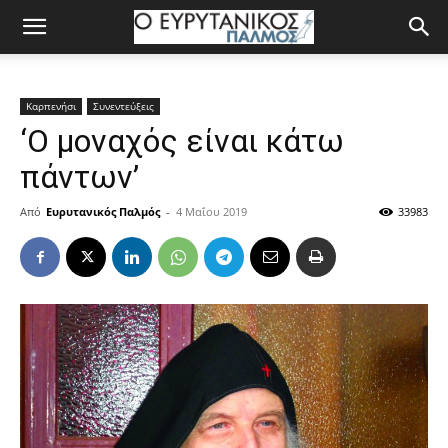
Καρπενήσι
Συνεντεύξεις
‘Ο μοναχός είναι κάτω
πάντων’
Από
Ευρυτανικός Παλμός
-
4 Μαΐου 2019
33983