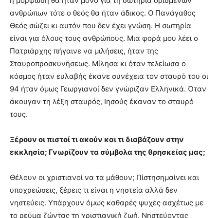
η μόρφωση θα ήταν μόνο για τη σωτηρία ορισμένων
ανθρώπων τότε ο θεός θα ήταν άδικος. Ο Πανάγαθος
Θεός σώζει κι αυτόν που δεν έχει γνώση. Η σωτηρία
είναι για όλους τους ανθρώπους. Μια φορά μου λέει ο
Πατριάρχης πήγαινε να μιλήσεις, ήταν της
Σταυροπροσκυνήσεως. Μίλησα κι όταν τελείωσα ο
κόσμος ήταν ευλαβής έκανε συνέχεια τον σταυρό του οι
94 ήταν όμως Γεωργιανοί δεν γνώριζαν Ελληνικά. Όταν
άκουγαν τη λέξη σταυρός, Ιησούς έκαναν το σταυρό
τους.
Ξέρουν οι πιστοί τι ακούν και τι διαβάζουν στην
εκκλησία; Γνωρίζουν τα σύμβολα της θρησκείας μας;
Θέλουν οι χριστιανοί να τα μάθουν; Πίστησημαίνει και
υποχρεώσεις, ξέρεις τι είναι η νηστεία αλλά δεν
νηστεύεις. Υπάρχουν όμως καθαρές ψυχές ασχέτως με
το ρεύμα ζώντας τη χριστιανική ζωή. Νηστεύοντας