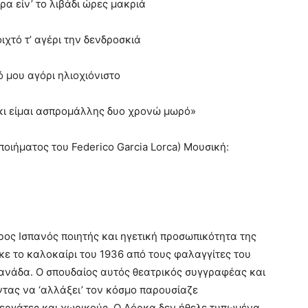
ρα είν’ το λιβάδι ώρες μακριά
ιχτό τ’ αγέρι την δενδροσκιά
ό μου αγόρι ηλιοχιόνιστο
 κι είμαι ασπρομάλλης δυο χρονώ μωρό»
οιήματος του Federico Garcia Lorca) Μουσική:
ερος Ισπανός ποιητής και ηγετική προσωπικότητα της
ηκε το καλοκαίρι του 1936 από τους φαλαγγίτες του
ρανάδα. Ο σπουδαίος αυτός θεατρικός συγγραφέας και
ντας να ‘αλλάξει’ τον κόσμο παρουσίαζε
εργάτες και χωρικούς. Ο Λόρκα δεν ήθελε τυπωμένα