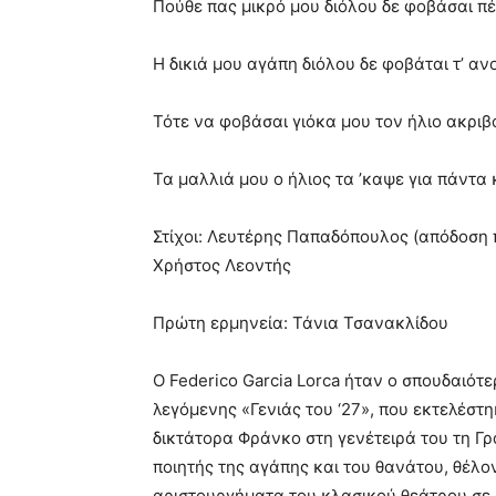
Πούθε πας μικρό μου διόλου δε φοβάσαι πέ
Η δικιά μου αγάπη διόλου δε φοβάται τ’ ανο
Τότε να φοβάσαι γιόκα μου τον ήλιο ακριβ
Τα μαλλιά μου ο ήλιος τα ’καψε για πάντα
Στίχοι: Λευτέρης Παπαδόπουλος (απόδοση π
Χρήστος Λεοντής
Πρώτη ερμηνεία: Τάνια Τσανακλίδου
Ο Federico Garcia Lorca ήταν ο σπουδαιότ
λεγόμενης «Γενιάς του ‘27», που εκτελέστ
δικτάτορα Φράνκο στη γενέτειρά του τη Γ
ποιητής της αγάπης και του θανάτου, θέλο
αριστουργήματα του κλασικού θεάτρου σε 