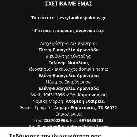
ΣΧΕΤΙΚΑ ΜΕ ΕΜΑΣ
Ταυτότητα | evrytanikospalmos.gr
«Για σκεπτόμενους αναγνώστες»
Διαχειρίστρια-Διευθύντρια:
Ελένη-Ευαγγελία Αρωνιάδα
Διευθυντής Σύνταξης:
Γαλάνης Νικόλαος
Ιδιοκτησία - Δικαιούχος domain name:
Ελένη-Ευαγγελία Αρωνιάδα
Νόμιμος Εκπρόσωπος:
Ελένη-Ευαγγελία Αρωνιάδα
ΑΦΜ:
104313096
, ΔΟΥ:
Καρπενησίου
Νομική Μορφή:
Ατομική Εταιρεία
Έδρα - Γραφεία:
Λημέρι Ευρυτανίας, ΤΚ 36072
Επικοινωνία:
Τηλ:
2237023955
, Κιν:
6976435283
Email:
evritanikospalmos@gmail.com
Σεβόμαστε την ιδιωτικότητα σας