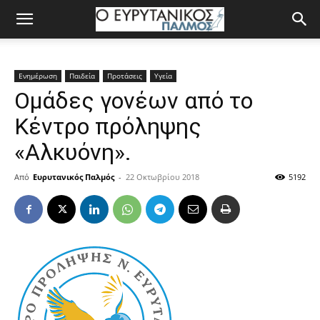
Ενημέρωση
Παιδεία
Προτάσεις
Υγεία
Ομάδες γονέων από το
Κέντρο πρόληψης
«Αλκυόνη».
Από
Ευρυτανικός Παλμός
-
22 Οκτωβρίου 2018
5192