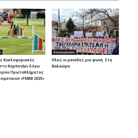
α
Επικαιρότητα
ς Κυκλοφοριακές
Όλες οι μανάδες μια φωνή. Στη
 στο Καρπενήσι λόγω
Βαλαώρα
σμίου Πρωταθλήματος
οιμενικών «FMBB 2025»