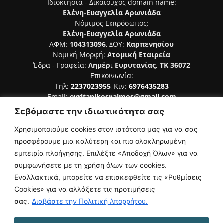
Ιδιοκτησία - Δικαιούχος domain name:
Ελένη-Ευαγγελία Αρωνιάδα
Νόμιμος Εκπρόσωπος:
Ελένη-Ευαγγελία Αρωνιάδα
ΑΦΜ:
104313096
, ΔΟΥ:
Καρπενησίου
Νομική Μορφή:
Ατομική Εταιρεία
Έδρα - Γραφεία:
Λημέρι Ευρυτανίας, ΤΚ 36072
Επικοινωνία:
Τηλ:
2237023955
, Κιν:
6976435283
Email:
evritanikospalmos@gmail.com
Σεβόμαστε την ιδιωτικότητα σας
Αριθμός Πιστοποίησης Μ.Η.Τ. 242044
Χρησιμοποιούμε cookies στον ιστότοπο μας για να σας
προσφέρουμε μια καλύτερη και πιο ολοκληρωμένη
εμπειρία πλοήγησης. Επιλέξτε «Αποδοχή Όλων» για να
συμφωνήσετε με τη χρήση όλων των cookies.
ΑΚΟΛΟΥΘΗΣΕ ΜΑΣ
Εναλλακτικά, μπορείτε να επισκεφθείτε τις «Ρυθμίσεις
Cookies» για να αλλάξετε τις προτιμήσεις
σας.
Διαβάστε την Πολιτική Απορρήτου.