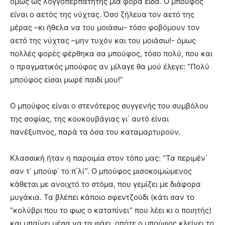
όμως ως λογγοπερπατητής μια φορά είδα. Ο μπούφος
είναι ο αετός της νύχτας. Όσο ζήλευα τον αετό της
μέρας –κι ήθελα να του μοιάσω- τόσο φοβόμουν τον
αετό της νύχτας –μην τυχόν και του μοιάσω!- όμως
πολλές φορές φέρθηκα σα μπούφος, τόσο πολύ, που και
ο πραγματικός μπούφος αν μίλαγε θα μού έλεγε: “Πολύ
μπούφος είσαι μωρέ παιδί μου!”
Ο μπούφος είναι ο στενότερος συγγενής του συμβόλου
της σοφίας, της κουκουβάγιας γι΄ αυτό είναι
πανέξυπνος, παρά τα όσα του καταμαρτυρούν.
Κλασσική ήταν η παροιμία στον τόπο μας: “Τα περιμέν΄
σαν τ΄ μπούφ΄ το π΄λί”. Ο μπούφος μισοκοιμώμενος
κάθεται με ανοιχτό το στόμα, που γεμίζει με διάφορα
μυγάκια. Τα βλέπει κάποιο σφεντζούδι (κάτι σαν το
“κολύβρι που το φως ο καταπίνει” που λέει κι ο ποιητής)
και μπαίνει μέσα να τα φάει, οπότε ο μπούφος κλείνει το