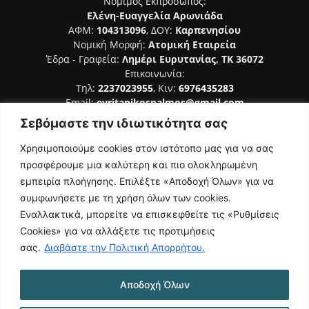
Νόμιμος Εκπρόσωπος:
Ελένη-Ευαγγελία Αρωνιάδα
ΑΦΜ:
104313096
, ΔΟΥ:
Καρπενησίου
Νομική Μορφή:
Ατομική Εταιρεία
Έδρα - Γραφεία:
Λημέρι Ευρυτανίας, ΤΚ 36072
Επικοινωνία:
Τηλ:
2237023955
, Κιν:
6976435283
Email:
evritanikospalmos@gmail.com
Σεβόμαστε την ιδιωτικότητα σας
Αριθμός Πιστοποίησης Μ.Η.Τ. 242044
Χρησιμοποιούμε cookies στον ιστότοπο μας για να σας
προσφέρουμε μια καλύτερη και πιο ολοκληρωμένη
εμπειρία πλοήγησης. Επιλέξτε «Αποδοχή Όλων» για να
συμφωνήσετε με τη χρήση όλων των cookies.
ΑΚΟΛΟΥΘΗΣΕ ΜΑΣ
Εναλλακτικά, μπορείτε να επισκεφθείτε τις «Ρυθμίσεις
Cookies» για να αλλάξετε τις προτιμήσεις
σας.
Διαβάστε την Πολιτική Απορρήτου.
Αποδοχή Όλων
NAMASTE
Όροι Χρήσης
Πολιτική Απορρήτου
Κατασκευή Ιστοσελίδας | Κοκοτίνης Δημήτριος