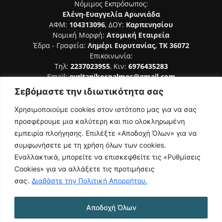
Νόμιμος Εκπρόσωπος:
Ελένη-Ευαγγελία Αρωνιάδα
ΑΦΜ:
104313096
, ΔΟΥ:
Καρπενησίου
Νομική Μορφή:
Ατομική Εταιρεία
Έδρα - Γραφεία:
Λημέρι Ευρυτανίας, ΤΚ 36072
Επικοινωνία:
Τηλ:
2237023955
, Κιν:
6976435283
Email:
evritanikospalmos@gmail.com
Σεβόμαστε την ιδιωτικότητα σας
Αριθμός Πιστοποίησης Μ.Η.Τ. 242044
Χρησιμοποιούμε cookies στον ιστότοπο μας για να σας
προσφέρουμε μια καλύτερη και πιο ολοκληρωμένη
εμπειρία πλοήγησης. Επιλέξτε «Αποδοχή Όλων» για να
συμφωνήσετε με τη χρήση όλων των cookies.
ΑΚΟΛΟΥΘΗΣΕ ΜΑΣ
Εναλλακτικά, μπορείτε να επισκεφθείτε τις «Ρυθμίσεις
Cookies» για να αλλάξετε τις προτιμήσεις
σας.
Διαβάστε την Πολιτική Απορρήτου.
Αποδοχή Όλων
NAMASTE
Όροι Χρήσης
Πολιτική Απορρήτου