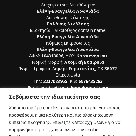
Διαχειρίστρια-Διευθύντρια:
Ελένη-Ευαγγελία Αρωνιάδα
Διευθυντής Σύνταξης:
Γαλάνης Νικόλαος
Ιδιοκτησία - Δικαιούχος domain name:
Ελένη-Ευαγγελία Αρωνιάδα
Νόμιμος Εκπρόσωπος:
Ελένη-Ευαγγελία Αρωνιάδα
ΑΦΜ:
104313096
, ΔΟΥ:
Καρπενησίου
Νομική Μορφή:
Ατομική Εταιρεία
Έδρα - Γραφεία:
Λημέρι Ευρυτανίας, ΤΚ 36072
Επικοινωνία:
Τηλ:
2237023955
, Κιν:
6976435283
Email:
evritanikospalmos@gmail.com
Σεβόμαστε την ιδιωτικότητα σας
Αριθμός Πιστοποίησης Μ.Η.Τ. 242044
Χρησιμοποιούμε cookies στον ιστότοπο μας για να σας
προσφέρουμε μια καλύτερη και πιο ολοκληρωμένη
εμπειρία πλοήγησης. Επιλέξτε «Αποδοχή Όλων» για να
συμφωνήσετε με τη χρήση όλων των cookies.
ΑΚΟΛΟΥΘΗΣΕ ΜΑΣ