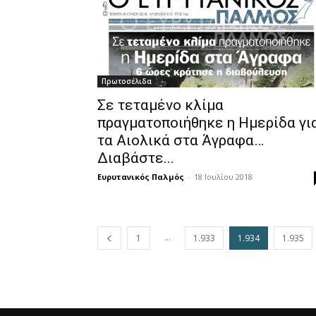
Πρωτοσέλιδα
Σε τεταμένο κλίμα
πραγματοποιήθηκε η Ημερίδα γι
τα Αιολικά στα Άγραφα…
Διαβάστε...
Ευρυτανικός Παλμός
-
18 Ιουλίου 2018
...
1
1.933
1.934
1.935