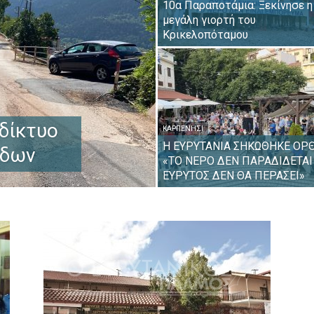
10α Παραποτάμια: Ξεκίνησε η
μεγάλη γιορτή του
Κρικελοπόταμου
δίκτυο
ΚΑΡΠΕΝΉΣΙ
Η ΕΥΡΥΤΑΝΙΑ ΣΗΚΩΘΗΚΕ ΟΡΘ
άδων
«ΤΟ ΝΕΡΟ ΔΕΝ ΠΑΡΑΔΙΔΕΤΑΙ
ΕΥΡΥΤΟΣ ΔΕΝ ΘΑ ΠΕΡΑΣΕΙ»