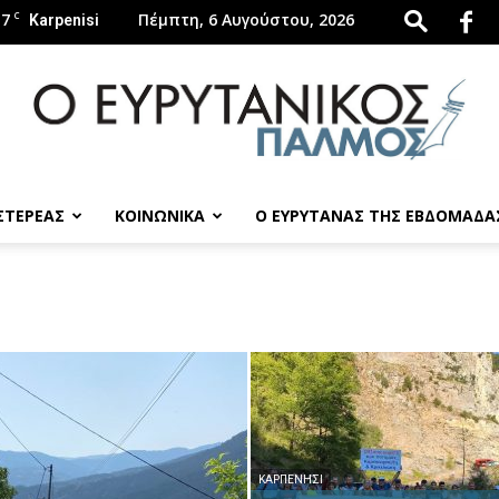
.7
C
Πέμπτη, 6 Αυγούστου, 2026
Karpenisi
 ΣΤΕΡΕΑΣ
ΚΟΙΝΩΝΙΚΑ
Ο ΕΥΡΥΤΑΝΑΣ ΤΗΣ ΕΒΔΟΜΑΔΑ
evrytanikospalmos.gr
ΚΑΡΠΕΝΉΣΙ