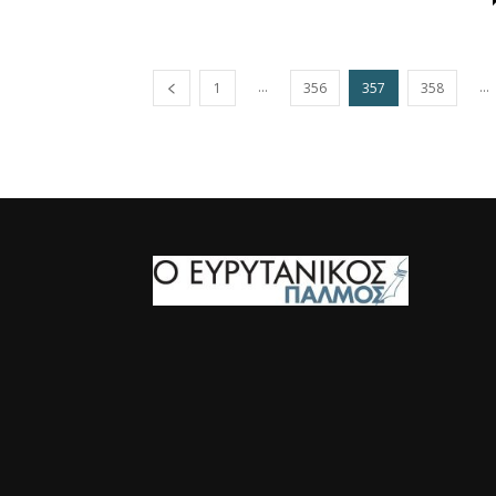
...
...
1
356
357
358