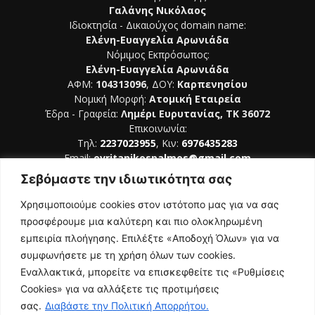
Γαλάνης Νικόλαος
Ιδιοκτησία - Δικαιούχος domain name:
Ελένη-Ευαγγελία Αρωνιάδα
Νόμιμος Εκπρόσωπος:
Ελένη-Ευαγγελία Αρωνιάδα
ΑΦΜ:
104313096
, ΔΟΥ:
Καρπενησίου
Νομική Μορφή:
Ατομική Εταιρεία
Έδρα - Γραφεία:
Λημέρι Ευρυτανίας, ΤΚ 36072
Επικοινωνία:
Τηλ:
2237023955
, Κιν:
6976435283
Email:
evritanikospalmos@gmail.com
Σεβόμαστε την ιδιωτικότητα σας
Αριθμός Πιστοποίησης Μ.Η.Τ. 242044
Χρησιμοποιούμε cookies στον ιστότοπο μας για να σας
προσφέρουμε μια καλύτερη και πιο ολοκληρωμένη
εμπειρία πλοήγησης. Επιλέξτε «Αποδοχή Όλων» για να
συμφωνήσετε με τη χρήση όλων των cookies.
ΑΚΟΛΟΥΘΗΣΕ ΜΑΣ
Εναλλακτικά, μπορείτε να επισκεφθείτε τις «Ρυθμίσεις
Cookies» για να αλλάξετε τις προτιμήσεις
σας.
Διαβάστε την Πολιτική Απορρήτου.