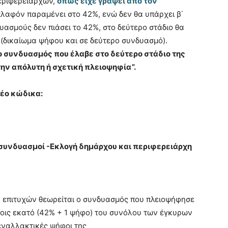
εριφερειαρχών,
όπως είχε γράψει από τον
λαφόν παραμένει στο 42%, ενώ δεν θα υπάρχει β΄
ασμούς δεν πιάσει το 42%, στο δεύτερο στάδιο θα
 (δικαίωμα ψήφου και σε δεύτερο συνδυασμό).
 συνδυασμός που έλαβε στο δεύτερο στάδιο της
την απόλυτη ή σχετική πλειοψηφία”.
έο κώδικα:
συνδυασμοί -Εκλογή δημάρχου και περιφερειάρχη
ς, επιτυχών θεωρείται ο συνδυασμός που πλειοψήφησε
οις εκατό (42% + 1 ψήφο) του συνόλου των έγκυρων
εναλλακτικές ψήφοι της