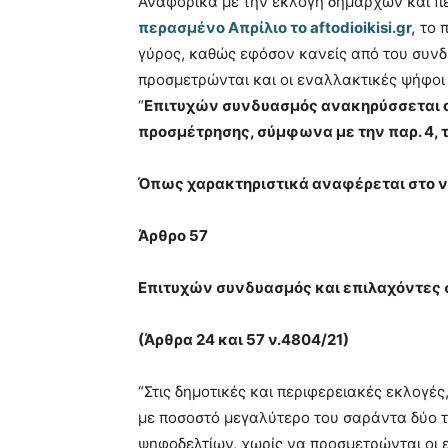
Αναφορικά με την εκλογή δημάρχων και π
περασμένο Απρίλιο το aftodioikisi.gr,
το π
γύρος, καθώς εφόσον κανείς από του συνδυ
προσμετρώνται και οι εναλλακτικές ψήφοι
“
Επιτυχών συνδυασμός ανακηρύσσεται ο
προσμέτρησης, σύμφωνα με την παρ. 4, 
Όπως χαρακτηριστικά αναφέρεται στο ν
Άρθρο 57
Επιτυχών συνδυασμός και επιλαχόντες 
(Άρθρα 24 και 57 ν.4804/21)
“Στις δημοτικές και περιφερειακές εκλογέ
με ποσοστό μεγαλύτερο του σαράντα δύο τ
ψηφοδελτίων, χωρίς να προσμετρώνται οι 