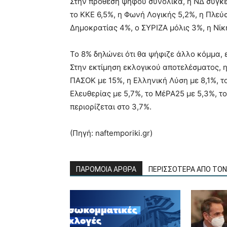
Στην πρόθεση ψήφου συνολικά, η ΝΔ συγκε
το ΚΚΕ 6,5%, η Φωνή Λογικής 5,2%, η Πλεύ
Δημοκρατίας 4%, ο ΣΥΡΙΖΑ μόλις 3%, η Νίκη
Το 8% δηλώνει ότι θα ψήφιζε άλλο κόμμα, 
Στην εκτίμηση εκλογικού αποτελέσματος, 
ΠΑΣΟΚ με 15%, η Ελληνική Λύση με 8,1%, τ
Ελευθερίας με 5,7%, το ΜέΡΑ25 με 5,3%, τ
περιορίζεται στο 3,7%.
(Πηγή: naftemporiki.gr)
ΠΑΡΟΜΟΙΑ ΑΡΘΡΑ
ΠΕΡΙΣΣΟΤΕΡΑ ΑΠΟ ΤΟ