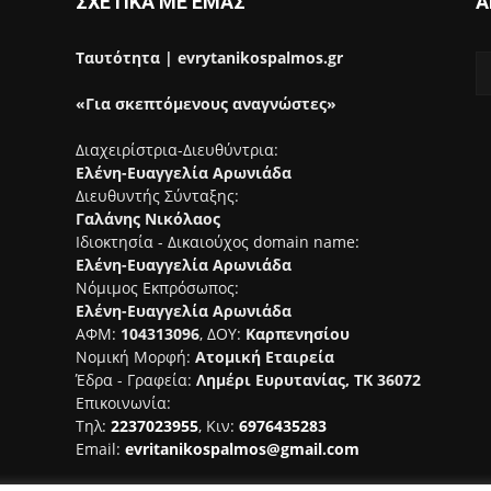
ΣΧΕΤΙΚΑ ΜΕ ΕΜΑΣ
Α
Ταυτότητα | evrytanikospalmos.gr
«Για σκεπτόμενους αναγνώστες»
Διαχειρίστρια-Διευθύντρια:
Ελένη-Ευαγγελία Αρωνιάδα
Διευθυντής Σύνταξης:
Γαλάνης Νικόλαος
Ιδιοκτησία - Δικαιούχος domain name:
Ελένη-Ευαγγελία Αρωνιάδα
Νόμιμος Εκπρόσωπος:
Ελένη-Ευαγγελία Αρωνιάδα
ΑΦΜ:
104313096
, ΔΟΥ:
Καρπενησίου
Νομική Μορφή:
Ατομική Εταιρεία
Έδρα - Γραφεία:
Λημέρι Ευρυτανίας, ΤΚ 36072
Επικοινωνία:
Τηλ:
2237023955
, Κιν:
6976435283
Email:
evritanikospalmos@gmail.com