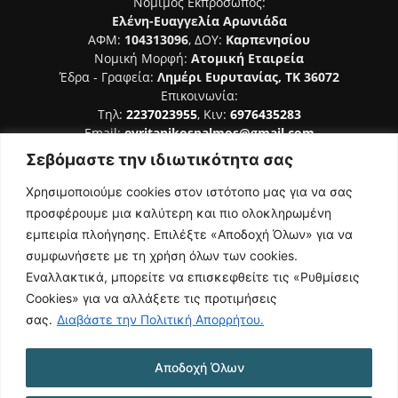
Νόμιμος Εκπρόσωπος:
Ελένη-Ευαγγελία Αρωνιάδα
ΑΦΜ:
104313096
, ΔΟΥ:
Καρπενησίου
Νομική Μορφή:
Ατομική Εταιρεία
Έδρα - Γραφεία:
Λημέρι Ευρυτανίας, ΤΚ 36072
Επικοινωνία:
Τηλ:
2237023955
, Κιν:
6976435283
Email:
evritanikospalmos@gmail.com
Σεβόμαστε την ιδιωτικότητα σας
Αριθμός Πιστοποίησης Μ.Η.Τ. 242044
Χρησιμοποιούμε cookies στον ιστότοπο μας για να σας
προσφέρουμε μια καλύτερη και πιο ολοκληρωμένη
εμπειρία πλοήγησης. Επιλέξτε «Αποδοχή Όλων» για να
συμφωνήσετε με τη χρήση όλων των cookies.
ΑΚΟΛΟΥΘΗΣΕ ΜΑΣ
Εναλλακτικά, μπορείτε να επισκεφθείτε τις «Ρυθμίσεις
Cookies» για να αλλάξετε τις προτιμήσεις
σας.
Διαβάστε την Πολιτική Απορρήτου.
Αποδοχή Όλων
NAMASTE
Όροι Χρήσης
Πολιτική Απορρήτου
Κατασκευή Ιστοσελίδας | Κοκοτίνης Δημήτριος