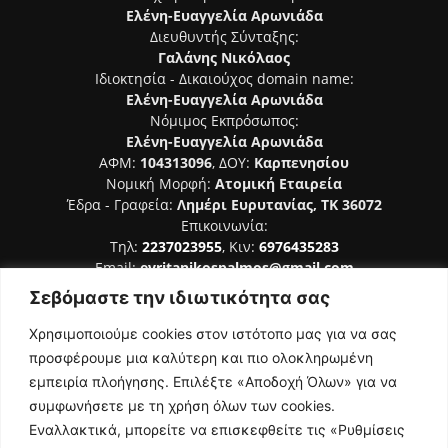
Ελένη-Ευαγγελία Αρωνιάδα
Διευθυντής Σύνταξης:
Γαλάνης Νικόλαος
Ιδιοκτησία - Δικαιούχος domain name:
Ελένη-Ευαγγελία Αρωνιάδα
Νόμιμος Εκπρόσωπος:
Ελένη-Ευαγγελία Αρωνιάδα
ΑΦΜ:
104313096
, ΔΟΥ:
Καρπενησίου
Νομική Μορφή:
Ατομική Εταιρεία
Έδρα - Γραφεία:
Λημέρι Ευρυτανίας, ΤΚ 36072
Επικοινωνία:
Τηλ:
2237023955
, Κιν:
6976435283
Email:
evritanikospalmos@gmail.com
Σεβόμαστε την ιδιωτικότητα σας
Αριθμός Πιστοποίησης Μ.Η.Τ. 242044
Χρησιμοποιούμε cookies στον ιστότοπο μας για να σας
προσφέρουμε μια καλύτερη και πιο ολοκληρωμένη
εμπειρία πλοήγησης. Επιλέξτε «Αποδοχή Όλων» για να
συμφωνήσετε με τη χρήση όλων των cookies.
ΑΚΟΛΟΥΘΗΣΕ ΜΑΣ
Εναλλακτικά, μπορείτε να επισκεφθείτε τις «Ρυθμίσεις