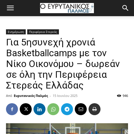
Ενημέρωση
Περιφέρεια Στερεάς
Για 5ησυνεχή χρονιά
Basketballcamps με τον
Νίκο Οικονόμου – δωρεάν
σε όλη την Περιφέρεια
Στερεάς Ελλάδας
Από
Ευρυτανικός Παλμός
-
15 Ιουνίου 2025
946