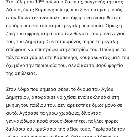
ου
Στα τέλη του 19
αιώνα ο Σαφράς, συγγενής της κας
Λάππα, ένας Καρπενησιώτης που ξενιτεύτηκε μικρός
στην Κωνσταντινούπολη, κατάφερε να διακριθεί στο
εμπόριο και να αποκτήσει μεγάλη περιουσία. Όμως η
ζωή του σφραγίστηκε από τον θάνατο του μοναχογιού
του, του Δημήτρη. Συντετριμμένος, πήρε τη μεγάλη
απόφαση να επιστρέψει στην πατρίδα του. Πούλησε τα
πάντα και γύρισε στο Καρπενήσι, κουβαλώντας μαζί του
όχι μόνο την περιουσία του, αλλά και το βαρύ φορτίο
της απώλειας.
Στον λόφο που σήμερα φέρει το όνομα του Αγίου
Δημητρίου, αποφάσισε να χτίσει ένα εκκλησάκι στη
μνήμη του παιδιού του. Δεν αρκέστηκε όμως μόνο σε
αυτό. Αγόρασε τα γύρω χωράφια, δίνοντας
γενναιόδωρα ποσά στους ιδιοκτήτες, πολλές φορές
διπλάσια και τριπλάσια της αξίας τους. Περίφραξε τον
χώρο, απαγόρευσε τη βοσκή, θέλοντας ο λόφος να