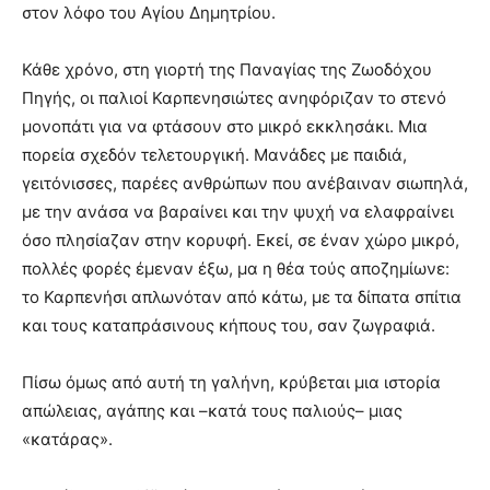
στον λόφο του Αγίου Δημητρίου.
Κάθε χρόνο, στη γιορτή της Παναγίας της Ζωοδόχου
Πηγής, οι παλιοί Καρπενησιώτες ανηφόριζαν το στενό
μονοπάτι για να φτάσουν στο μικρό εκκλησάκι. Μια
πορεία σχεδόν τελετουργική. Μανάδες με παιδιά,
γειτόνισσες, παρέες ανθρώπων που ανέβαιναν σιωπηλά,
με την ανάσα να βαραίνει και την ψυχή να ελαφραίνει
όσο πλησίαζαν στην κορυφή. Εκεί, σε έναν χώρο μικρό,
πολλές φορές έμεναν έξω, μα η θέα τούς αποζημίωνε:
το Καρπενήσι απλωνόταν από κάτω, με τα δίπατα σπίτια
και τους καταπράσινους κήπους του, σαν ζωγραφιά.
Πίσω όμως από αυτή τη γαλήνη, κρύβεται μια ιστορία
απώλειας, αγάπης και –κατά τους παλιούς– μιας
«κατάρας».