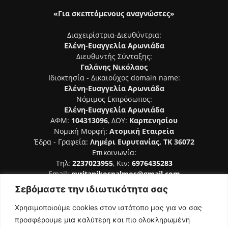
«Για σκεπτόμενους αναγνώστες»
Διαχειρίστρια-Διευθύντρια:
Ελένη-Ευαγγελία Αρωνιάδα
Διευθυντής Σύνταξης:
Γαλάνης Νικόλαος
Ιδιοκτησία - Δικαιούχος domain name:
Ελένη-Ευαγγελία Αρωνιάδα
Νόμιμος Εκπρόσωπος:
Ελένη-Ευαγγελία Αρωνιάδα
ΑΦΜ:
104313096
, ΔΟΥ:
Καρπενησίου
Νομική Μορφή:
Ατομική Εταιρεία
Έδρα - Γραφεία:
Λημέρι Ευρυτανίας, ΤΚ 36072
Επικοινωνία:
Τηλ:
2237023955
, Κιν:
6976435283
Email:
evritanikospalmos@gmail.com
Σεβόμαστε την ιδιωτικότητα σας
Αριθμός Πιστοποίησης Μ.Η.Τ. 242044
Χρησιμοποιούμε cookies στον ιστότοπο μας για να σας
προσφέρουμε μια καλύτερη και πιο ολοκληρωμένη