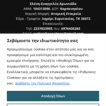
Ελένη-Ευαγγελία Αρωνιάδα
ΑΦΜ:
104313096
, ΔΟΥ:
Καρπενησίου
Νομική Μορφή:
Ατομική Εταιρεία
Έδρα - Γραφεία:
Λημέρι Ευρυτανίας, ΤΚ 36072
Επικοινωνία:
Τηλ:
2237023955
, Κιν:
6976435283
Email:
evritanikospalmos@gmail.com
Σεβόμαστε την ιδιωτικότητα σας
Αριθμός Πιστοποίησης Μ.Η.Τ. 242044
Χρησιμοποιούμε cookies στον ιστότοπο μας για να σας
προσφέρουμε μια καλύτερη και πιο ολοκληρωμένη
εμπειρία πλοήγησης. Επιλέξτε «Αποδοχή Όλων» για να
συμφωνήσετε με τη χρήση όλων των cookies.
ΑΚΟΛΟΥΘΗΣΕ ΜΑΣ
Εναλλακτικά, μπορείτε να επισκεφθείτε τις «Ρυθμίσεις
Cookies» για να αλλάξετε τις προτιμήσεις
σας.
Διαβάστε την Πολιτική Απορρήτου.
Αποδοχή Όλων
NAMASTE
Όροι Χρήσης
Πολιτική Απορρήτου
Κατασκευή Ιστοσελίδας | Κοκοτίνης Δημήτριος