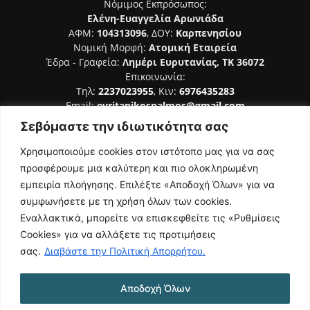
Νόμιμος Εκπρόσωπος:
Ελένη-Ευαγγελία Αρωνιάδα
ΑΦΜ:
104313096
, ΔΟΥ:
Καρπενησίου
Νομική Μορφή:
Ατομική Εταιρεία
Έδρα - Γραφεία:
Λημέρι Ευρυτανίας, ΤΚ 36072
Επικοινωνία:
Τηλ:
2237023955
, Κιν:
6976435283
Email:
evritanikospalmos@gmail.com
Σεβόμαστε την ιδιωτικότητα σας
Αριθμός Πιστοποίησης Μ.Η.Τ. 242044
Χρησιμοποιούμε cookies στον ιστότοπο μας για να σας
προσφέρουμε μια καλύτερη και πιο ολοκληρωμένη
εμπειρία πλοήγησης. Επιλέξτε «Αποδοχή Όλων» για να
συμφωνήσετε με τη χρήση όλων των cookies.
ΑΚΟΛΟΥΘΗΣΕ ΜΑΣ
Εναλλακτικά, μπορείτε να επισκεφθείτε τις «Ρυθμίσεις
Cookies» για να αλλάξετε τις προτιμήσεις
σας.
Διαβάστε την Πολιτική Απορρήτου.
Αποδοχή Όλων
NAMASTE
Όροι Χρήσης
Πολιτική Απορρήτου