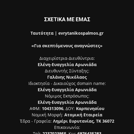
ΣΧΕΤΙΚΑ ΜΕ ΕΜΑΣ
Ταυτότητα | evrytanikospalmos.gr
«Για σκεπτόμενους αναγνώστες»
Διαχειρίστρια-Διευθύντρια:
Ελένη-Ευαγγελία Αρωνιάδα
Διευθυντής Σύνταξης:
Γαλάνης Νικόλαος
Ιδιοκτησία - Δικαιούχος domain name:
Ελένη-Ευαγγελία Αρωνιάδα
Νόμιμος Εκπρόσωπος:
Ελένη-Ευαγγελία Αρωνιάδα
ΑΦΜ:
104313096
, ΔΟΥ:
Καρπενησίου
Νομική Μορφή:
Ατομική Εταιρεία
Έδρα - Γραφεία:
Λημέρι Ευρυτανίας, ΤΚ 36072
Επικοινωνία:
Τηλ:
2237023955
, Κιν:
6976435283