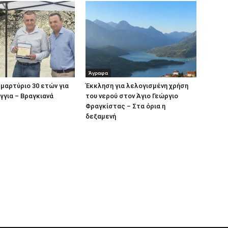
Άγραφα
μαρτύριο 30 ετών για
Έκκληση για λελογισμένη χρήση
γγια – Βραγκιανά
του νερού στον Άγιο Γεώργιο
Φραγκίστας – Στα όρια η
δεξαμενή