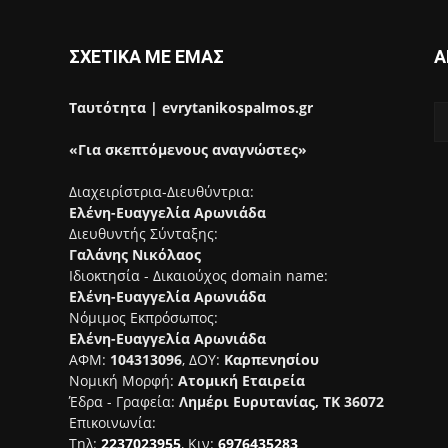
ΣΧΕΤΙΚΑ ΜΕ ΕΜΑΣ
Α
Ταυτότητα | evrytanikospalmos.gr
«Για σκεπτόμενους αναγνώστες»
Διαχειρίστρια-Διευθύντρια:
Ελένη-Ευαγγελία Αρωνιάδα
Διευθυντής Σύνταξης:
Γαλάνης Νικόλαος
Ιδιοκτησία - Δικαιούχος domain name:
Ελένη-Ευαγγελία Αρωνιάδα
Νόμιμος Εκπρόσωπος:
Ελένη-Ευαγγελία Αρωνιάδα
ΑΦΜ:
104313096
, ΔΟΥ:
Καρπενησίου
Νομική Μορφή:
Ατομική Εταιρεία
Έδρα - Γραφεία:
Λημέρι Ευρυτανίας, ΤΚ 36072
Επικοινωνία:
Τηλ:
2237023955
, Κιν:
6976435283