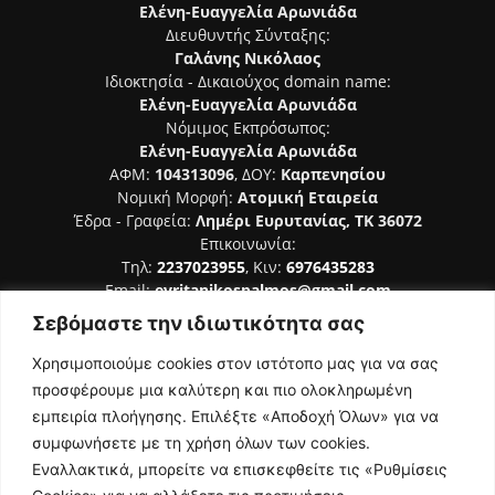
Ελένη-Ευαγγελία Αρωνιάδα
Διευθυντής Σύνταξης:
Γαλάνης Νικόλαος
Ιδιοκτησία - Δικαιούχος domain name:
Ελένη-Ευαγγελία Αρωνιάδα
Νόμιμος Εκπρόσωπος:
Ελένη-Ευαγγελία Αρωνιάδα
ΑΦΜ:
104313096
, ΔΟΥ:
Καρπενησίου
Νομική Μορφή:
Ατομική Εταιρεία
Έδρα - Γραφεία:
Λημέρι Ευρυτανίας, ΤΚ 36072
Επικοινωνία:
Τηλ:
2237023955
, Κιν:
6976435283
Email:
evritanikospalmos@gmail.com
Σεβόμαστε την ιδιωτικότητα σας
Αριθμός Πιστοποίησης Μ.Η.Τ. 242044
Χρησιμοποιούμε cookies στον ιστότοπο μας για να σας
προσφέρουμε μια καλύτερη και πιο ολοκληρωμένη
εμπειρία πλοήγησης. Επιλέξτε «Αποδοχή Όλων» για να
συμφωνήσετε με τη χρήση όλων των cookies.
ΑΚΟΛΟΥΘΗΣΕ ΜΑΣ
Εναλλακτικά, μπορείτε να επισκεφθείτε τις «Ρυθμίσεις