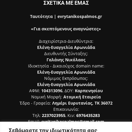
ΣΧΕΤΙΚΑ ΜΕ ΕΜΑΣ
Ταυτότητα | evrytanikospalmos.gr
«Για σκεπτόμενους αναγνώστες»
Διαχειρίστρια-Διευθύντρια:
Ελένη-Ευαγγελία Αρωνιάδα
Διευθυντής Σύνταξης:
Γαλάνης Νικόλαος
Ιδιοκτησία - Δικαιούχος domain name:
Ελένη-Ευαγγελία Αρωνιάδα
Νόμιμος Εκπρόσωπος:
Ελένη-Ευαγγελία Αρωνιάδα
ΑΦΜ:
104313096
, ΔΟΥ:
Καρπενησίου
Νομική Μορφή:
Ατομική Εταιρεία
Έδρα - Γραφεία:
Λημέρι Ευρυτανίας, ΤΚ 36072
Επικοινωνία:
Τηλ:
2237023955
, Κιν:
6976435283
Email:
evritanikospalmos@gmail.com
Σεβόμαστε την ιδιωτικότητα σας