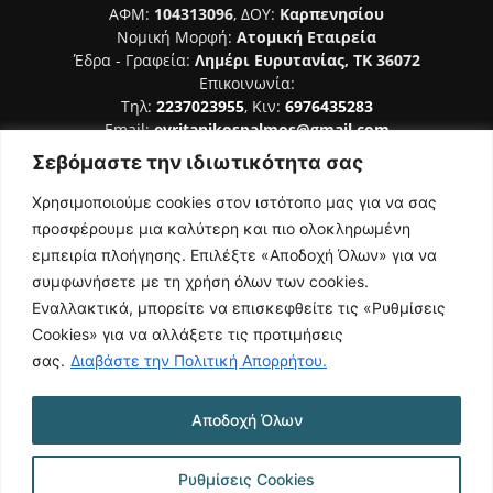
ΑΦΜ:
104313096
, ΔΟΥ:
Καρπενησίου
Νομική Μορφή:
Ατομική Εταιρεία
Έδρα - Γραφεία:
Λημέρι Ευρυτανίας, ΤΚ 36072
Επικοινωνία:
Τηλ:
2237023955
, Κιν:
6976435283
Email:
evritanikospalmos@gmail.com
Σεβόμαστε την ιδιωτικότητα σας
Αριθμός Πιστοποίησης Μ.Η.Τ. 242044
Χρησιμοποιούμε cookies στον ιστότοπο μας για να σας
προσφέρουμε μια καλύτερη και πιο ολοκληρωμένη
εμπειρία πλοήγησης. Επιλέξτε «Αποδοχή Όλων» για να
συμφωνήσετε με τη χρήση όλων των cookies.
ΑΚΟΛΟΥΘΗΣΕ ΜΑΣ
Εναλλακτικά, μπορείτε να επισκεφθείτε τις «Ρυθμίσεις
Cookies» για να αλλάξετε τις προτιμήσεις
σας.
Διαβάστε την Πολιτική Απορρήτου.
Αποδοχή Όλων
NAMASTE
Όροι Χρήσης
Πολιτική Απορρήτου
Κατασκευή Ιστοσελίδας | Κοκοτίνης Δημήτριος
Ρυθμίσεις Cookies