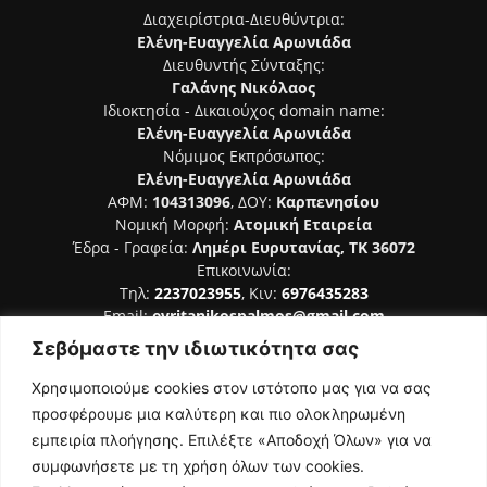
Διαχειρίστρια-Διευθύντρια:
Ελένη-Ευαγγελία Αρωνιάδα
Διευθυντής Σύνταξης:
Γαλάνης Νικόλαος
Ιδιοκτησία - Δικαιούχος domain name:
Ελένη-Ευαγγελία Αρωνιάδα
Νόμιμος Εκπρόσωπος:
Ελένη-Ευαγγελία Αρωνιάδα
ΑΦΜ:
104313096
, ΔΟΥ:
Καρπενησίου
Νομική Μορφή:
Ατομική Εταιρεία
Έδρα - Γραφεία:
Λημέρι Ευρυτανίας, ΤΚ 36072
Επικοινωνία:
Τηλ:
2237023955
, Κιν:
6976435283
Email:
evritanikospalmos@gmail.com
Σεβόμαστε την ιδιωτικότητα σας
Αριθμός Πιστοποίησης Μ.Η.Τ. 242044
Χρησιμοποιούμε cookies στον ιστότοπο μας για να σας
προσφέρουμε μια καλύτερη και πιο ολοκληρωμένη
εμπειρία πλοήγησης. Επιλέξτε «Αποδοχή Όλων» για να
συμφωνήσετε με τη χρήση όλων των cookies.
ΑΚΟΛΟΥΘΗΣΕ ΜΑΣ