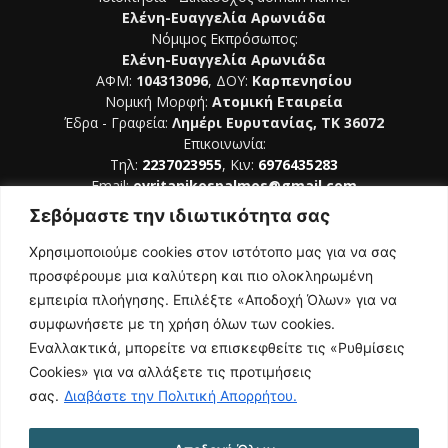
Ελένη-Ευαγγελία Αρωνιάδα
Νόμιμος Εκπρόσωπος:
Ελένη-Ευαγγελία Αρωνιάδα
ΑΦΜ:
104313096
, ΔΟΥ:
Καρπενησίου
Νομική Μορφή:
Ατομική Εταιρεία
Έδρα - Γραφεία:
Λημέρι Ευρυτανίας, ΤΚ 36072
Επικοινωνία:
Τηλ:
2237023955
, Κιν:
6976435283
Email:
evritanikospalmos@gmail.com
Σεβόμαστε την ιδιωτικότητα σας
Αριθμός Πιστοποίησης Μ.Η.Τ. 242044
Χρησιμοποιούμε cookies στον ιστότοπο μας για να σας
προσφέρουμε μια καλύτερη και πιο ολοκληρωμένη
εμπειρία πλοήγησης. Επιλέξτε «Αποδοχή Όλων» για να
συμφωνήσετε με τη χρήση όλων των cookies.
ΑΚΟΛΟΥΘΗΣΕ ΜΑΣ
Εναλλακτικά, μπορείτε να επισκεφθείτε τις «Ρυθμίσεις
Cookies» για να αλλάξετε τις προτιμήσεις
σας.
Διαβάστε την Πολιτική Απορρήτου.