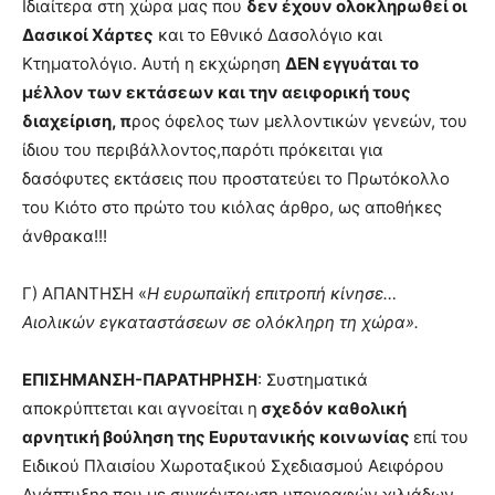
Ιδιαίτερα στη χώρα μας που
δεν έχουν ολοκληρωθεί οι
Δασικοί Χάρτες
και το Εθνικό Δασολόγιο και
Κτηματολόγιο. Αυτή η εκχώρηση
ΔΕΝ εγγυάται το
μέλλον των εκτάσεων και την αειφορική τους
διαχείριση, π
ρος όφελος των μελλοντικών γενεών, του
ίδιου του περιβάλλοντος,παρότι πρόκειται για
δασόφυτες εκτάσεις που προστατεύει το Πρωτόκολλο
του Κιότο στο πρώτο του κιόλας άρθρο, ως αποθήκες
άνθρακα!!!
Γ) ΑΠΑΝΤΗΣΗ «
Η ευρωπαϊκή επιτροπή κίνησε…
Αιολικών εγκαταστάσεων σε ολόκληρη τη χώρα».
ΕΠΙΣΗΜΑΝΣΗ-ΠΑΡΑΤΗΡΗΣΗ
: Συστηματικά
αποκρύπτεται και αγνοείται η
σχεδόν καθολική
αρνητική βούληση της Ευρυτανικής κοινωνίας
επί του
Ειδικού Πλαισίου Χωροταξικού Σχεδιασμού Αειφόρου
Ανάπτυξης που με συγκέντρωση υπογραφών χιλιάδων