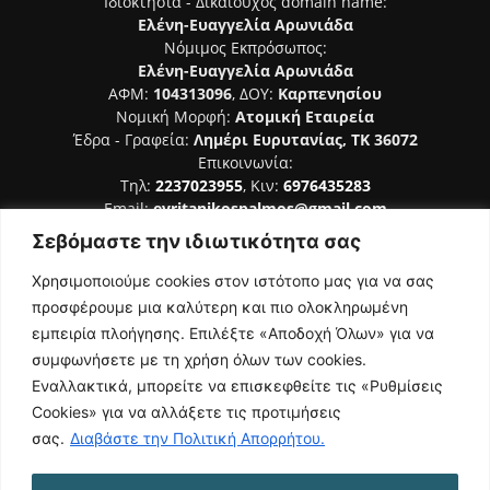
Ιδιοκτησία - Δικαιούχος domain name:
Ελένη-Ευαγγελία Αρωνιάδα
Νόμιμος Εκπρόσωπος:
Ελένη-Ευαγγελία Αρωνιάδα
ΑΦΜ:
104313096
, ΔΟΥ:
Καρπενησίου
Νομική Μορφή:
Ατομική Εταιρεία
Έδρα - Γραφεία:
Λημέρι Ευρυτανίας, ΤΚ 36072
Επικοινωνία:
Τηλ:
2237023955
, Κιν:
6976435283
Email:
evritanikospalmos@gmail.com
Σεβόμαστε την ιδιωτικότητα σας
Αριθμός Πιστοποίησης Μ.Η.Τ. 242044
Χρησιμοποιούμε cookies στον ιστότοπο μας για να σας
προσφέρουμε μια καλύτερη και πιο ολοκληρωμένη
εμπειρία πλοήγησης. Επιλέξτε «Αποδοχή Όλων» για να
συμφωνήσετε με τη χρήση όλων των cookies.
ΑΚΟΛΟΥΘΗΣΕ ΜΑΣ
Εναλλακτικά, μπορείτε να επισκεφθείτε τις «Ρυθμίσεις
Cookies» για να αλλάξετε τις προτιμήσεις
σας.
Διαβάστε την Πολιτική Απορρήτου.