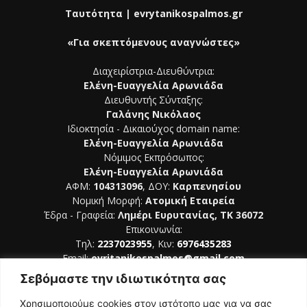
Ταυτότητα | evrytanikospalmos.gr
«Για σκεπτόμενους αναγνώστες»
Διαχειρίστρια-Διευθύντρια:
Ελένη-Ευαγγελία Αρωνιάδα
Διευθυντής Σύνταξης:
Γαλάνης Νικόλαος
Ιδιοκτησία - Δικαιούχος domain name:
Ελένη-Ευαγγελία Αρωνιάδα
Νόμιμος Εκπρόσωπος:
Ελένη-Ευαγγελία Αρωνιάδα
ΑΦΜ:
104313096
, ΔΟΥ:
Καρπενησίου
Νομική Μορφή:
Ατομική Εταιρεία
Έδρα - Γραφεία:
Λημέρι Ευρυτανίας, ΤΚ 36072
Επικοινωνία:
Τηλ:
2237023955
, Κιν:
6976435283
Email:
evritanikospalmos@gmail.com
Σεβόμαστε την ιδιωτικότητα σας
Αριθμός Πιστοποίησης Μ.Η.Τ. 242044
Χρησιμοποιούμε cookies στον ιστότοπο μας για να σας