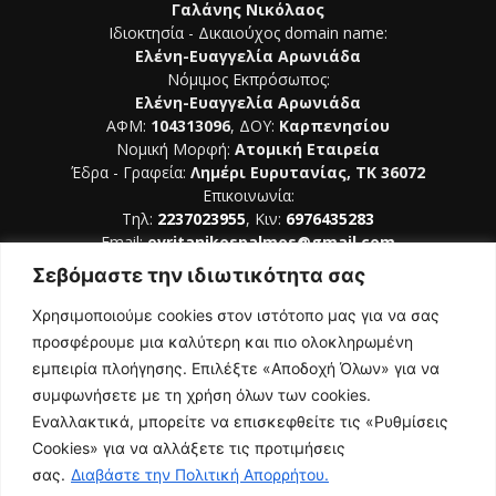
Γαλάνης Νικόλαος
Ιδιοκτησία - Δικαιούχος domain name:
Ελένη-Ευαγγελία Αρωνιάδα
Νόμιμος Εκπρόσωπος:
Ελένη-Ευαγγελία Αρωνιάδα
ΑΦΜ:
104313096
, ΔΟΥ:
Καρπενησίου
Νομική Μορφή:
Ατομική Εταιρεία
Έδρα - Γραφεία:
Λημέρι Ευρυτανίας, ΤΚ 36072
Επικοινωνία:
Τηλ:
2237023955
, Κιν:
6976435283
Email:
evritanikospalmos@gmail.com
Σεβόμαστε την ιδιωτικότητα σας
Αριθμός Πιστοποίησης Μ.Η.Τ. 242044
Χρησιμοποιούμε cookies στον ιστότοπο μας για να σας
προσφέρουμε μια καλύτερη και πιο ολοκληρωμένη
εμπειρία πλοήγησης. Επιλέξτε «Αποδοχή Όλων» για να
συμφωνήσετε με τη χρήση όλων των cookies.
ΑΚΟΛΟΥΘΗΣΕ ΜΑΣ
Εναλλακτικά, μπορείτε να επισκεφθείτε τις «Ρυθμίσεις
Cookies» για να αλλάξετε τις προτιμήσεις
σας.
Διαβάστε την Πολιτική Απορρήτου.