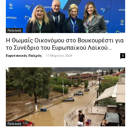
Πολιτική
Η Θωμαΐς Οικονόμου στο Βουκουρέστι για
το Συνέδριο του Ευρωπαϊκού Λαϊκού...
Ευρυτανικός Παλμός
-
17 Μαρτίου 2024
0
Πολιτική