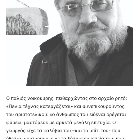
Ο παλιός νοικοκύρης, πειθαρχώντας στο αρχαίο ρητό:
«Πενία τέχνας κατεργάζεται» και συνεπικουρούντος
του αριστοτελικού: «ο άνθρωπος του ειδέναι ορέγεται
φύσει», μαστόρευε με αρκετά μεγάλη επιτυχία. Ο
γεωργός είχε τα καλύβια του –και το σπίτι του- που
ήθελαν συντήρηση, είχε τα ξύλινα εργαλεία του. που