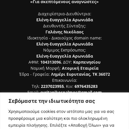
«Για σκεπτόμενους αναγνώστες»
Διαχειρίστρια-Διευθύντρια:
Ελένη-Ευαγγελία Αρωνιάδα
Διευθυντής Σύνταξης:
Γαλάνης Νικόλαος
Ιδιοκτησία - Δικαιούχος domain name:
Ελένη-Ευαγγελία Αρωνιάδα
Νόμιμος Εκπρόσωπος:
Ελένη-Ευαγγελία Αρωνιάδα
ΑΦΜ:
104313096
, ΔΟΥ:
Καρπενησίου
Νομική Μορφή:
Ατομική Εταιρεία
Έδρα - Γραφεία:
Λημέρι Ευρυτανίας, ΤΚ 36072
Επικοινωνία:
Τηλ:
2237023955
, Κιν:
6976435283
Email:
evritanikospalmos@gmail.com
Σεβόμαστε την ιδιωτικότητα σας
Αριθμός Πιστοποίησης Μ.Η.Τ. 242044
Χρησιμοποιούμε cookies στον ιστότοπο μας για να σας
προσφέρουμε μια καλύτερη και πιο ολοκληρωμένη
εμπειρία πλοήγησης. Επιλέξτε «Αποδοχή Όλων» για να