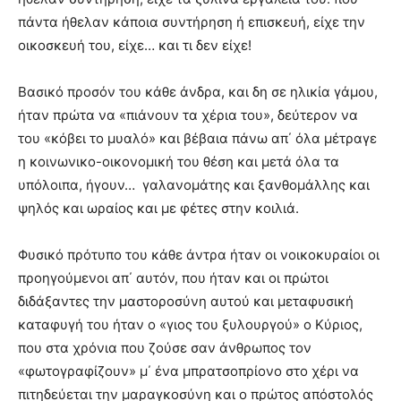
πάντα ήθελαν κάποια συντήρηση ή επισκευή, είχε την
οικοσκευή του, είχε… και τι δεν είχε!
Βασικό προσόν του κάθε άνδρα, και δη σε ηλικία γάμου,
ήταν πρώτα να «πιάνουν τα χέρια του», δεύτερον να
του «κόβει το μυαλό» και βέβαια πάνω απ΄ όλα μέτραγε
η κοινωνικο-οικονομική του θέση και μετά όλα τα
υπόλοιπα, ήγουν… γαλανομάτης και ξανθομάλλης και
ψηλός και ωραίος και με φέτες στην κοιλιά.
Φυσικό πρότυπο του κάθε άντρα ήταν οι νοικοκυραίοι οι
προηγούμενοι απ΄ αυτόν, που ήταν και οι πρώτοι
διδάξαντες την μαστοροσύνη αυτού και μεταφυσική
καταφυγή του ήταν ο «γιος του ξυλουργού» ο Κύριος,
που στα χρόνια που ζούσε σαν άνθρωπος τον
«φωτογραφίζουν» μ΄ ένα μπρατσοπρίονο στο χέρι να
πιτηδεύεται την μαραγκοσύνη και ο πρώτος απόστολός