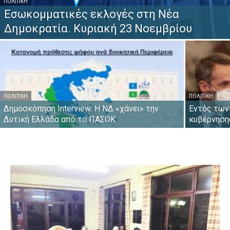
ΠΟΛΙΤΙΚΉ
Εσωκομματικές εκλογές στη Νέα
Δημοκρατία. Κυριακή 23 Νοεμβρίου
ΠΟΛΙΤΙΚΉ
ΠΟΛΙΤΙΚΉ
Δημοσκόπηση Interview: Η ΝΔ «χάνει» την
Εντός των
Δυτική Ελλάδα από το ΠΑΣΟΚ
κυβέρνηση