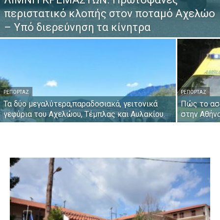
περιστατικό κλοπής στον ποταμό Αχελώο
– Υπό διερεύνηση τα κίνητρα
ΡΕΠΟΡΤΆΖ
ΡΕΠΟΡΤΆΖ
Τα δύο μεγαλύτερα,παραδοσιακά, γειτονικά
Πώς το ασ
γεφύρια του Αχελώου, Τέμπλας και Αυλακίου.
στην Αθήν