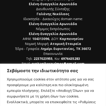
Ελένη-Ευαγγελία Αρωνιάδα
Διευθυντής Σύνταξης:
Γαλάνης Νικόλαος
Ιδιοκτησία - Δικαιούχος domain name:
Ελένη-Ευαγγελία Αρωνιάδα
Νόμιμος Εκπρόσωπος:
Ελένη-Ευαγγελία Αρωνιάδα
ΑΦΜ:
104313096
, ΔΟΥ:
Καρπενησίου
Νομική Μορφή:
Ατομική Εταιρεία
Έδρα - Γραφεία:
Λημέρι Ευρυτανίας, ΤΚ 36072
Επικοινωνία:
Τηλ:
2237023955
, Κιν:
6976435283
Email:
evritanikospalmos@gmail.com
Σεβόμαστε την ιδιωτικότητα σας
Αριθμός Πιστοποίησης Μ.Η.Τ. 242044
Χρησιμοποιούμε cookies στον ιστότοπο μας για να σας
προσφέρουμε μια καλύτερη και πιο ολοκληρωμένη
εμπειρία πλοήγησης. Επιλέξτε «Αποδοχή Όλων» για να
συμφωνήσετε με τη χρήση όλων των cookies.
ΑΚΟΛΟΥΘΗΣΕ ΜΑΣ
Εναλλακτικά, μπορείτε να επισκεφθείτε τις «Ρυθμίσεις