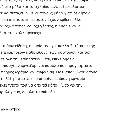
ή στα μήλα και τα αχλάδια είναι εξευτελιστική.
να πετάξει 15 με 20 τόνους μήλα γιατί δεν ήταν
ν ίδια κατάσταση με αυτόν έχουν έρθει πολλοί
ανός» ο τόπος και όχι χέρσος, η λύση είναι ο
άκα στις καλλιέργειες».
απάνω είδηση, η οποία ανοίγει πολλά ζητήματα της
 επιχειρήσεων κάθε είδους, των μαστόρων και των
ε όλη την επικράτεια. Έτσι, επιχειρήσεις
εν υπάρχουν εργαζόμενοι παρόλο που προγράμματα
 πλήρες ωράριο και ασφάλιση. Γιατί απαξιώνουν τόσο
 τη λέξη ‘κάματο’ που σημαίνει επίπονη εργασία,
έλει τίποτα που να απαιτεί κόπο… Όσο για την
αραλογισμό, σε όλα τα επίπεδα.
Ν ΔΗΜΙΟΥΡΓΟ