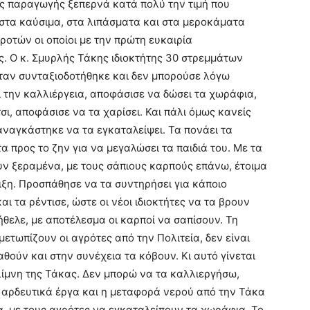
ος παραγωγής ξεπερνά κατά πολύ την τιμή που
 στα καύσιμα, στα λιπάσματα και στα μεροκάματα
οτών οι οποίοι με την πρώτη ευκαιρία
ς. Ο κ. Σμυρλής Τάκης ιδιοκτήτης 30 στρεμμάτων
ταν συνταξιοδοτήθηκε και δεν μπορούσε λόγω
την καλλιέργεια, αποφάσισε να δώσει τα χωράφια,
ι, αποφάσισε να τα χαρίσει. Και πάλι όμως κανείς
 αναγκάστηκε να τα εγκαταλείψει. Τα πονάει τα
α προς το ζην για να μεγαλώσει τα παιδιά του. Με τα
ουν ξεραμένα, με τους σάπιους καρπούς επάνω, έτοιμα
ιξη. Προσπάθησε να τα συντηρήσει για κάποιο
αι τα ρέντισε, ώστε οι νέοι ιδιοκτήτες να τα βρουν
ήθελε, με αποτέλεσμα οι καρποί να σαπίσουν. Τη
ετωπίζουν οι αγρότες από την Πολιτεία, δεν είναι
θούν και στην συνέχεια τα κόβουν. Κι αυτό γίνεται
λίμνη της Τάκας. Δεν μπορώ να τα καλλιεργήσω,
 αρδευτικά έργα και η μεταφορά νερού από την Τάκα
α, με τους αγρότες να εγκαταλείπουν τα χωράφια. Το