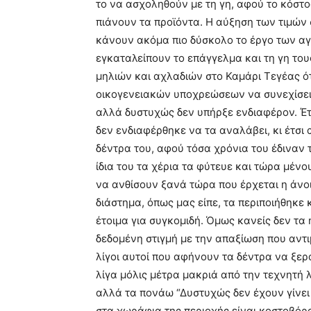
το να ασχοληθούν με τη γη, αφού το κόστ
πιάνουν τα προϊόντα. Η αύξηση των τιμών
κάνουν ακόμα πιο δύσκολο το έργο των αγρ
εγκαταλείπουν το επάγγελμα και τη γη του
μηλιών και αχλαδιών στο Καμάρι Τεγέας ό
οικογενειακών υποχρεώσεων να συνεχίσει 
αλλά δυστυχώς δεν υπήρξε ενδιαφέρον. Έτσ
δεν ενδιαφέρθηκε να τα αναλάβει, κι έτσι
δέντρα του, αφού τόσα χρόνια του έδιναν τ
ίδια του τα χέρια τα φύτευε και τώρα μέν
να ανθίσουν ξανά τώρα που έρχεται η άνο
διάστημα, όπως μας είπε, τα περιποιήθηκε κ
έτοιμα για συγκομιδή. Όμως κανείς δεν τα 
δεδομένη στιγμή με την απαξίωση που αντιμ
λίγοι αυτοί που αφήνουν τα δέντρα να ξερα
λίγα μόλις μέτρα μακριά από την τεχνητή 
αλλά τα πονάω “Δυστυχώς δεν έχουν γίνει
στα χωράφια της περιοχής είναι κοστοβόρ